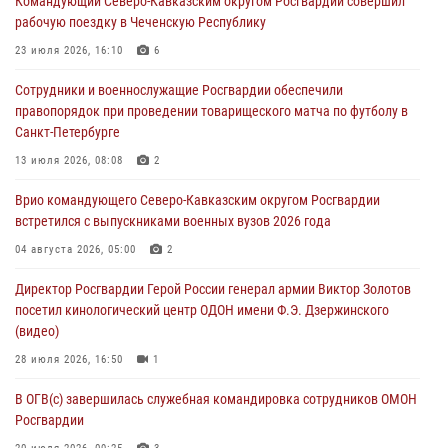
Командующий Северо-Кавказским округом Росгвардии совершил
юных воспитанников спортивной школы
рабочую поездку в Чеченскую Республику
08 августа 2026, 13:00
1
23 июля 2026, 16:10
6
Сотрудники Росгвардии присоединились к утренней разминке у
Сотрудники и военнослужащие Росгвардии обеспечили
стен музея истории космонавтики в Калуге
правопорядок при проведении товарищеского матча по футболу в
08 августа 2026, 09:29
2
Санкт-Петербурге
В Северо-Западном округе Росгвардии продолжаются мероприятия
13 июля 2026, 08:08
2
в честь юбилея ведомства
Врио командующего Северо-Кавказским округом Росгвардии
08 августа 2026, 09:03
1
встретился с выпускниками военных вузов 2026 года
Росгвардейцы в ЛНР совершенствуют навыки тактической
04 августа 2026, 05:00
2
медицины с учетом опыта СВО
Директор Росгвардии Герой России генерал армии Виктор Золотов
08 августа 2026, 09:00
2
посетил кинологический центр ОДОН имени Ф.Э. Дзержинского
(видео)
28 июля 2026, 16:50
1
В ОГВ(с) завершилась служебная командировка сотрудников ОМОН
Росгвардии