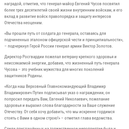
наградой, отметив, что генерал-майор Евгений Чусов посвятил
более трех десятилетий своей жизни внутренним войскам, и его
вклад в развитие войск правопорядка и защиту интересов
Отечества неоценим.
«Вы прошли путь от солдата до генерала, оставаясь для
подчиненных эталоном офицерской чести и принципиальности»,
– подчеркнул Герой России генерал армии Виктор Золотов.
Директор Росгвардии пожелал ветерану крепкого здоровья и
неиссякаемой энергии, добавив, что жизненный путь генерала
Чусова – это учебник мужества для многих поколений
защитников Родины.
«Когда наш Верховный Главнокомандующий Владимир
Владимирович Путин подписывал указ о награждении, он
попросил передать Вам, Евгений Николаевич, пожелание
здоровья и выразил слова благодарности за Ваше служение
Отечеству. От себя хочу добавить, что мы искренне гордимся
стоять с Вами в одном строю!» – отметил глава ведомства.
Среди приглашённых на торжественное мероприятие была и