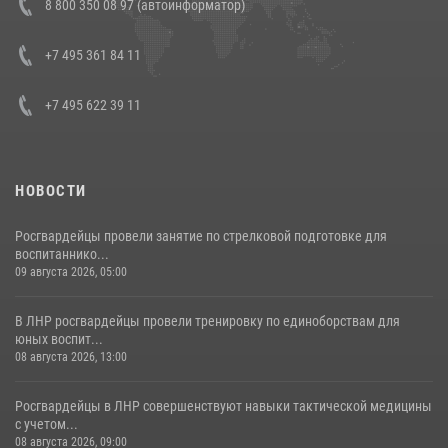
8 800 350 08 97 (автоинформатор)
генерала армии Виктора Золотова с заместителем полномочного
представителя Президента Российской Федерации в Северо-
Кавказском федеральном округе Виталием Кузнецовым
+7 495 361 84 11
30 июля 2026, 15:35
4
+7 495 622 39 11
НОВОСТИ
Росгвардейцы провели занятие по стрелковой подготовке для
воспитаннико...
09 августа 2026, 05:00
В ЛНР росгвардейцы провели тренировку по единоборствам для
юных воспит...
08 августа 2026, 13:00
Росгвардейцы в ЛНР совершенствуют навыки тактической медицины
с учетом...
08 августа 2026, 09:00