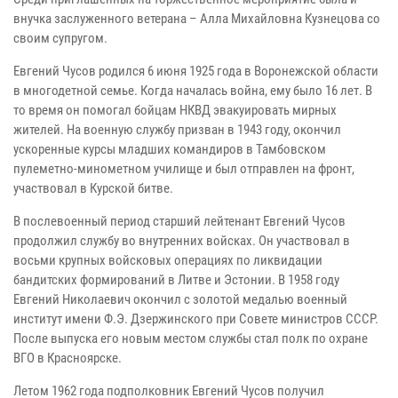
внучка заслуженного ветерана – Алла Михайловна Кузнецова со
своим супругом.
Евгений Чусов родился 6 июня 1925 года в Воронежской области
в многодетной семье. Когда началась война, ему было 16 лет. В
то время он помогал бойцам НКВД эвакуировать мирных
жителей. На военную службу призван в 1943 году, окончил
ускоренные курсы младших командиров в Тамбовском
пулеметно-минометном училище и был отправлен на фронт,
участвовал в Курской битве.
В послевоенный период старший лейтенант Евгений Чусов
продолжил службу во внутренних войсках. Он участвовал в
восьми крупных войсковых операциях по ликвидации
бандитских формирований в Литве и Эстонии. В 1958 году
Евгений Николаевич окончил с золотой медалью военный
институт имени Ф.Э. Дзержинского при Совете министров СССР.
После выпуска его новым местом службы стал полк по охране
ВГО в Красноярске.
Летом 1962 года подполковник Евгений Чусов получил