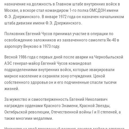
назначение на должность в Главном штабе внутренних войск в
Москве, а вскоре стал командиром 1-го полка ОМСДОН имени
Ф.Э. Дзержинского. В январе 1972 года он назначен начальником
штаба дивизии имени Ф.Э. Дзержинского.
Полковник Евгений Чусов принимал участие в операции по
освобождению заложников из захваченного самолета Як-40 в
аэропорту Внуково в 1973 году.
Весной 1986 года с первых дней после аварии на Чернобыльской
АЭС генерал-майор Евгений Чусов командовал
подразделениями внутренних войск, которые эвакуировали
мирное население и охраняли зону отчуждения. Ценой
собственного здоровья он и его подчиненные спасли тысячи
жизней.
За мужество и самоотверженность Евгений Николаевич
награжден орденами Красного Знамени, Красной Звезды,
Октябрьской революции, Отечественной войны I и II степеней, а
также многими медалями.
Несмотря на свой преклонный возраст, генерал-майор в отставке