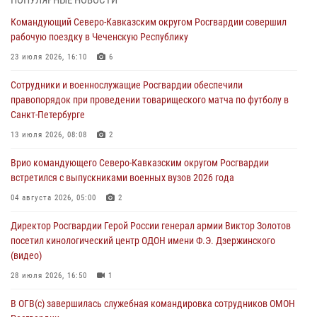
ПОПУЛЯРНЫЕ НОВОСТИ
Росгвардии (видео)
Командующий Северо-Кавказским округом Росгвардии совершил
06 августа 2026, 14:47
10
1
рабочую поездку в Чеченскую Республику
В Брянске сотрудники и военнослужащие Росгвардии почтили
23 июля 2026, 16:10
6
память Героя России Олега Визнюка
Сотрудники и военнослужащие Росгвардии обеспечили
06 августа 2026, 14:36
2
правопорядок при проведении товарищеского матча по футболу в
Санкт-Петербурге
В кинологическом центре Уральского округа Росгвардии почтили
память товарищей, погибших при исполнении воинского долга
13 июля 2026, 08:08
2
06 августа 2026, 13:29
5
Врио командующего Северо-Кавказским округом Росгвардии
встретился с выпускниками военных вузов 2026 года
В Центральном округе Росгвардии прошли мероприятия к
108‑летию генерала армии И.К. Яковлева
04 августа 2026, 05:00
2
06 августа 2026, 13:24
Директор Росгвардии Герой России генерал армии Виктор Золотов
посетил кинологический центр ОДОН имени Ф.Э. Дзержинского
Росгвардейцы задержали мужчину, открывшего стрельбу в
(видео)
Подмосковье (видео)
28 июля 2026, 16:50
1
06 августа 2026, 12:35
1
В ОГВ(с) завершилась служебная командировка сотрудников ОМОН