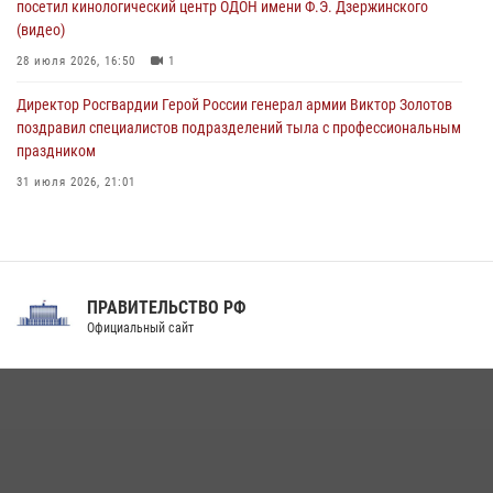
посетил кинологический центр ОДОН имени Ф.Э. Дзержинского
(видео)
28 июля 2026, 16:50
1
Директор Росгвардии Герой России генерал армии Виктор Золотов
поздравил специалистов подразделений тыла с профессиональным
праздником
31 июля 2026, 21:01
В ОГВ(с) завершилась служебная командировка сотрудников ОМОН
Росгвардии
20 июля 2026, 09:25
3
ПРАВИТЕЛЬСТВО РФ
Праздник «Один день с Росгвардией» к 105-летию Центрального
Официальный сайт
округа прошел на Поклонной горе
18 июля 2026, 13:43
15
1
При силовой поддержке СОБР Росгвардии в Иркутской области
повели рейды по соблюдению миграционного законодательства
(видео)