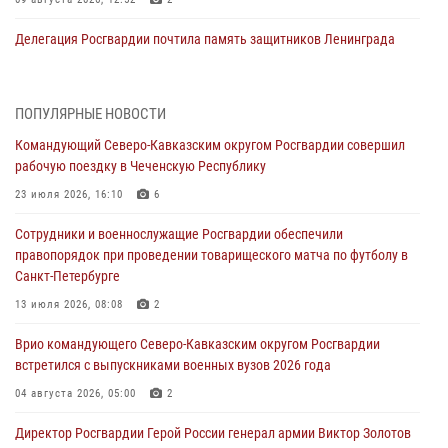
Делегация Росгвардии почтила память защитников Ленинграда
09 августа 2026, 11:12
6
«Я расскажу вам о Герое»: подвиг Героя России Сергея Перца
ПОПУЛЯРНЫЕ НОВОСТИ
(видео)
Командующий Северо-Кавказским округом Росгвардии совершил
09 августа 2026, 11:00
1
рабочую поездку в Чеченскую Республику
Росгвардейцы в зоне СВО передали подарки детям и помогли
23 июля 2026, 16:10
6
нуждающимся гражданам
Сотрудники и военнослужащие Росгвардии обеспечили
09 августа 2026, 09:00
правопорядок при проведении товарищеского матча по футболу в
Санкт-Петербурге
В Чеченской Республике пожарные расчеты Росгвардии и МЧС
отработали межведомственное взаимодействие
13 июля 2026, 08:08
2
09 августа 2026, 08:00
2
Врио командующего Северо-Кавказским округом Росгвардии
встретился с выпускниками военных вузов 2026 года
В Центральных регионах России продолжается ведомственная
акция «Каникулы с Росгвардией»
04 августа 2026, 05:00
2
09 августа 2026, 08:00
8
Директор Росгвардии Герой России генерал армии Виктор Золотов