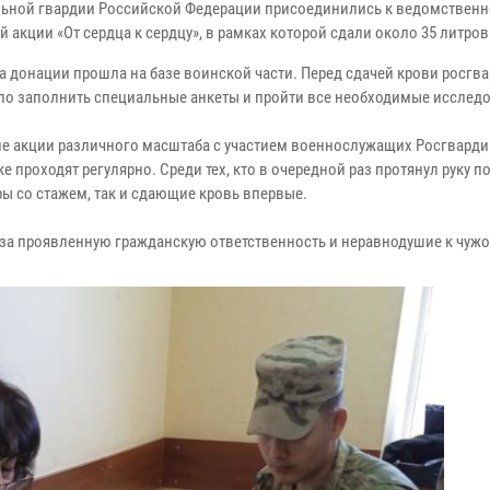
ьной гвардии Российской Федерации присоединились к ведомствен
 акции «От сердца к сердцу», в рамках которой сдали около 35 литров
а донации прошла на базе воинской части. Перед сдачей крови росгв
ло заполнить специальные анкеты и пройти все необходимые исслед
е акции различного масштаба с участием военнослужащих Росгварди
е проходят регулярно. Среди тех, кто в очередной раз протянул руку п
ры со стажем, так и сдающие кровь впервые.
а проявленную гражданскую ответственность и неравнодушие к чужо