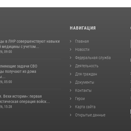
И
НАВИГАЦИЯ
цы в ЛНР совершенствуют навыки
Главная
 медицины с учетом...
Новости
26, 09:00
Федеральная служба
Деятельность
лняющие задачи СВО
цы получают из дома
Для граждан
...
26, 05:00
Документы
Контакты
. Вехи истории»: первая
Герои
стическая операция войск...
Карта сайта
26, 15:28
Открытые данные