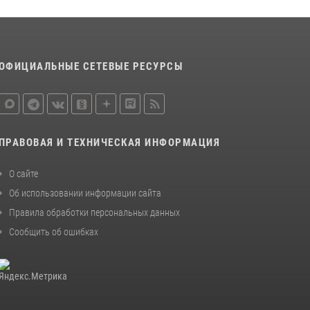
законодательства (видео)
30 июля 2026, 08:00
1
В Челябинске росгвардейцы задержали
ОФИЦИАЛЬНЫЕ СЕТЕВЫЕ РЕСУРСЫ
злоумышленников, напавших на бригаду
скорой помощи (видео)
14 июля 2026, 12:20
1
Состоялась рабочая встреча директора
ПРАВОВАЯ И ТЕХНИЧЕСКАЯ ИНФОРМАЦИЯ
Росгвардии Героя России генерала армии
Виктора Золотова с заместителем
О сайте
полномочного представителя Президента
Об использовании информации сайта
Российской Федерации в Северо-Кавказском
федеральном округе Виталием Кузнецовым
Правила обработки персональных данных
30 июля 2026, 15:35
4
Сообщить об ошибках