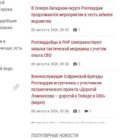
ной
В Северо-Западном округе Росгвардии
 крови.
продолжаются мероприятия в честь юбилея
ардейцам
ведомства
ования.
08 августа 2026, 09:03
1
и в
Росгвардейцы в ЛНР совершенствуют
омощи, есть
навыки тактической медицины с учетом
опыта СВО
08 августа 2026, 09:00
2
й беде.
Военнослужащие Софринской бригады
Росгвардии встретились с участником
патриотического проекта «Дорогой
Ломоносова — дорогой к Победе в СВО»
(видео)
08 августа 2026, 07:00
2
1
Росгвардейцы обеспечили безопасность
«Поезда Победы» в Кузбассе
ПОПУЛЯРНЫЕ НОВОСТИ
08 августа 2026, 07:00