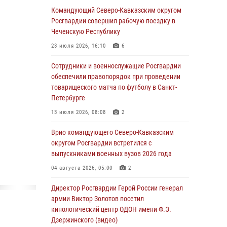
Командующий Северо-Кавказским округом
ОМОН «Ойрат» Управления Росгвардии по
Росгвардии совершил рабочую поездку в
Республике Калмыкия исполнилось 20 лет
Чеченскую Республику
08 августа 2026, 07:00
23 июля 2026, 16:10
6
В Кабардино-Балкарии сотрудники
Сотрудники и военнослужащие Росгвардии
Росгвардии провели турнир по настольному
обеспечили правопорядок при проведении
теннису ко Дню физкультурника
товарищеского матча по футболу в Санкт-
Петербурге
08 августа 2026, 07:00
13 июля 2026, 08:08
2
В Москве росгвардейцы оказали помощь
медикам и девушке с ограниченными
Врио командующего Северо-Кавказским
возможностями здоровья (видео)
округом Росгвардии встретился с
выпускниками военных вузов 2026 года
08 августа 2026, 06:32
1
04 августа 2026, 05:00
2
Спецназ Росгвардии в Марий Эл почтил
память товарища на тактическом турнире
Директор Росгвардии Герой России генерал
(видео)
армии Виктор Золотов посетил
кинологический центр ОДОН имени Ф.Э.
08 августа 2026, 06:15
9
1
Дзержинского (видео)