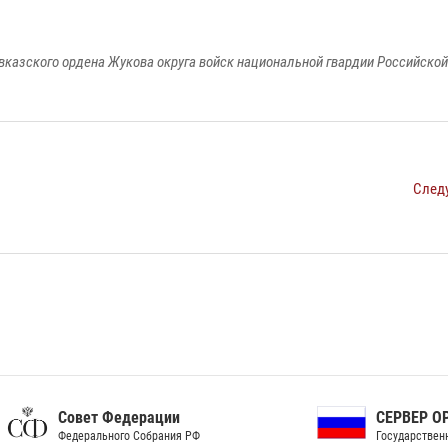
вказского ордена Жукова округа войск национальной гвардии Российско
След
ет Федерации
СЕРВЕР ОРГАНОВ
рального Собрания РФ
Государственной власти РФ