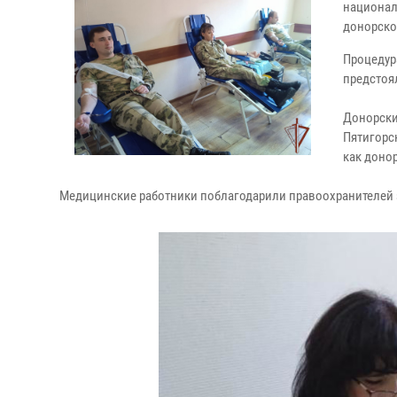
национал
донорской
Процедур
предстоя
Донорски
Пятигорск
как доно
Медицинские работники поблагодарили правоохранителей з