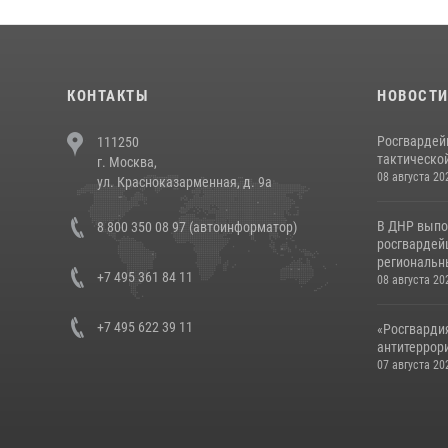
КОНТАКТЫ
НОВОСТ
Росгвардей
111250
тактической
г. Москва,
08 августа 20
ул. Красноказарменная, д. 9а
В ДНР выпо
8 800 350 08 97 (автоинформатор)
росгвардей
региональны
+7 495 361 84 11
08 августа 20
+7 495 622 39 11
«Росгвардия
антитеррори
07 августа 20