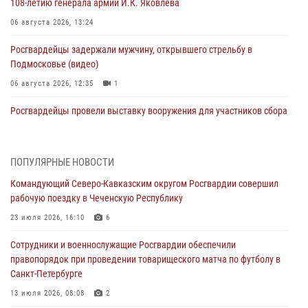
108‑летию генерала армии И.К. Яковлева
06 августа 2026, 13:24
Росгвардейцы задержали мужчину, открывшего стрельбу в
Подмосковье (видео)
06 августа 2026, 12:35
1
Росгвардейцы провели выставку вооружения для участников сбора
«Гвардеец» в Пензе (видео)
06 августа 2026, 12:00
2
1
ПОПУЛЯРНЫЕ НОВОСТИ
В Курске росгвардейцы приняли участие в митинге, посвященном
Командующий Северо-Кавказским округом Росгвардии совершил
второй годовщине вторжения ВСУ на территорию области
рабочую поездку в Чеченскую Республику
06 августа 2026, 11:56
4
23 июля 2026, 16:10
6
В Санкт-Петербурге наряд Росгвардии задержал правонарушителя,
Сотрудники и военнослужащие Росгвардии обеспечили
угрожавшего подростку травматическим пистолетом
правопорядок при проведении товарищеского матча по футболу в
06 августа 2026, 11:33
1
Санкт-Петербурге
В Зауралье при содействии СОБР Росгвардии ликвидирована
13 июля 2026, 08:08
2