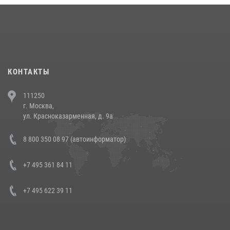
18 июля 2026, 13:43
15
1
При силовой поддержке СОБР Росгвардии в Иркутской области
повели рейды по соблюдению миграционного законодательства
(видео)
30 июля 2026, 08:00
1
КОНТАКТЫ
В Челябинске росгвардейцы задержали злоумышленников,
111250
напавших на бригаду скорой помощи (видео)
г. Москва,
14 июля 2026, 12:20
1
ул. Красноказарменная, д. 9а
В Росгвардии прошла военно-научная конференция по обобщению
8 800 350 08 97 (автоинформатор)
боевого опыта
08 июля 2026, 07:01
+7 495 361 84 11
+7 495 622 39 11