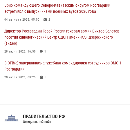
крупная нарколаборатория
Врио командующего Северо-Кавказским округом Росгвардии
06 августа 2026, 11:27
встретился с выпускниками военных вузов 2026 года
В Москве росгвардейцы задержали троих мужчин, устроивших
04 августа 2026, 05:00
2
пьяный дебош в баре (видео)
Директор Росгвардии Герой России генерал армии Виктор Золотов
06 августа 2026, 11:20
1
посетил кинологический центр ОДОН имени Ф.Э. Дзержинского
(видео)
28 июля 2026, 16:50
1
В ОГВ(с) завершилась служебная командировка сотрудников ОМОН
Росгвардии
20 июля 2026, 09:25
3
Директор Росгвардии Герой России генерал армии Виктор Золотов
поздравил специалистов подразделений тыла с профессиональным
праздником
31 июля 2026, 21:01
ПРАВИТЕЛЬСТВО РФ
Праздник «Один день с Росгвардией» к 105-летию Центрального
Официальный сайт
округа прошел на Поклонной горе