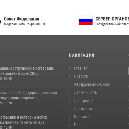
ет Федерации
СЕРВЕР ОРГАНОВ
рального Собрания РФ
Государственной власти РФ
И
НАВИГАЦИЯ
ащие и сотрудники Росгвардии,
Главная
 задачи в зоне СВО,...
Новости
26, 05:00
Федеральная служба
Деятельность
 при силовой поддержке спецназа
 задержаны подозре...
Для граждан
26, 13:20
Документы
Контакты
сгвардии и ветераны войск
а почтили память генера...
Герои
26, 12:40