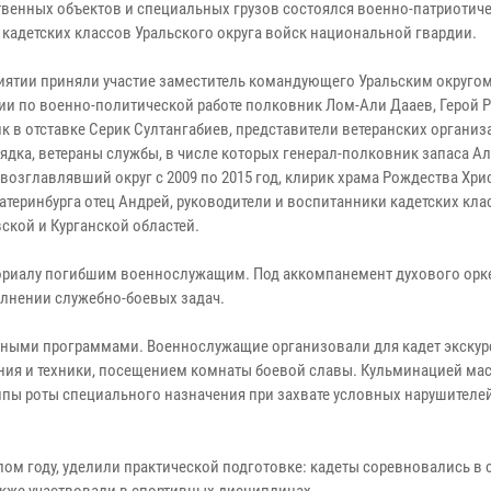
твенных объектов и специальных грузов состоялся военно-патриотиче
 кадетских классов Уральского округа войск национальной гвардии.
иятии приняли участие заместитель командующего Уральским округо
ии по военно-политической работе полковник Лом-Али Дааев, Герой 
к в отставке Серик Султангабиев, представители ветеранских организ
ядка, ветераны службы, в числе которых генерал-полковник запаса А
возглавлявший округ с 2009 по 2015 год, клирик храма Рождества Хри
атеринбурга отец Андрей, руководители и воспитанники кадетских кла
ской и Курганской областей.
мориалу погибшим военнослужащим. Под аккомпанемент духового орк
олнении служебно-боевых задач.
ьными программами. Военнослужащие организовали для кадет экску
ния и техники, посещением комнаты боевой славы. Кульминацией ма
пы роты специального назначения при захвате условных нарушителей
ом году, уделили практической подготовке: кадеты соревновались в 