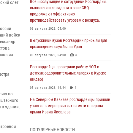
Военнослужащие и сотрудники Росгвардии,
ский слет
выполняющие задачи в зоне СВО,
продолжают эффективно
противодействовать угрозам с воздуха.
м
России
06 августа 2026, 05:00
аций войск
Выпускники вузов Росгвардии прибыли для
лександр
прохождения службы на Урал
стова
ссов из
06 августа 2026, 04:00
3
Росгвардейцы проверили работу ЧОП в
детских оздоровительных лагерях в Курске
естра
(видео)
05 августа 2026, 14:44
1
рсию по
На Северном Кавказе росгвардейцы приняли
сштабного
участие в мероприятиях памяти генерала
 в здании,
армии Ивана Яковлева
05 августа 2026, 14:30
3
строевой
ПОПУЛЯРНЫЕ НОВОСТИ
При содействии спецназа Росгвардии