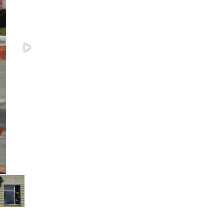
законодательства (видео)
30 июля 2026, 08:00
1
В Челябинске росгвардейцы задержали
злоумышленников, напавших на бригаду
скорой помощи (видео)
14 июля 2026, 12:20
1
В Росгвардии прошла военно-научная
конференция по обобщению боевого опыта
08 июля 2026, 07:01