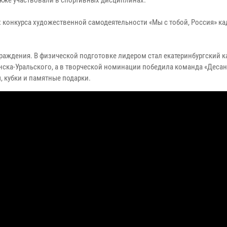
акже участвовали в спортивных дисциплинах.
 конкурса художественной самодеятельности «Мы с тобой, Россия» к
аждения. В физической подготовке лидером стал екатеринбургский к
енска-Уральского, а в творческой номинации победила команда «Десан
, кубки и памятные подарки.