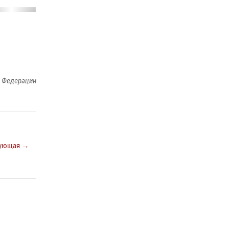
й Федерации
ующая →