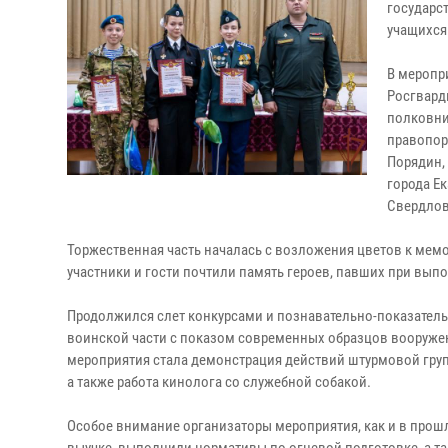
государс
учащихся
В меропр
Росгвард
полковни
правопор
Порядин, 
города Ек
Свердлов
Торжественная часть началась с возложения цветов к ме
участники и гости почтили память героев, павших при вып
Продолжился слет конкурсами и познавательно-показател
воинской части с показом современных образцов вооруже
мероприятия стала демонстрация действий штурмовой груп
а также работа кинолога со служебной собакой.
Особое внимание организаторы мероприятия, как и в прошл