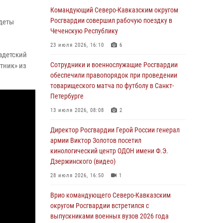
задержаны подозреваемые в организации
Командующий Северо-Кавказским округом
незаконной миграции в Подмосковье (видео)
Росгвардии совершил рабочую поездку в
адеты
Чеченскую Республику
05 августа 2026, 14:25
1
23 июля 2026, 16:10
6
В Великом Новгороде СОБР Росгвардии
адетский
оказал содействие в задержании
Сотрудники и военнослужащие Росгвардии
тник» из
подозреваемых в причинении
обеспечили правопорядок при проведении
имущественного ущерба
товарищеского матча по футболу в Санкт-
Петербурге
05 августа 2026, 13:53
13 июля 2026, 08:08
2
Формулу безопасности показал спецназ
Росгвардии юным динамовцам
Директор Росгвардии Герой России генерал
Свердловской области
армии Виктор Золотов посетил
кинологический центр ОДОН имени Ф.Э.
05 августа 2026, 13:50
4
Дзержинского (видео)
В столице росгвардейцы задержали мужчину,
28 июля 2026, 16:50
1
устроившего дебош в букмекерской конторе
(видео)
Врио командующего Северо-Кавказским
округом Росгвардии встретился с
05 августа 2026, 13:25
1
выпускниками военных вузов 2026 года