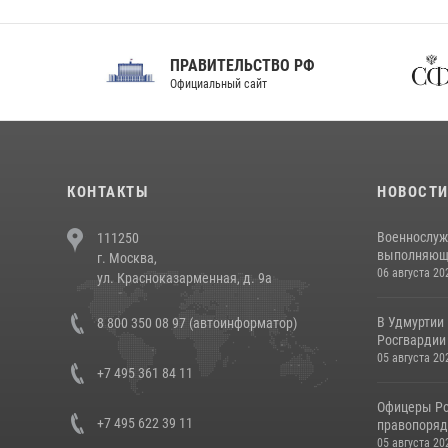
ПРАВИТЕЛЬСТВО РФ
Сов
Официальный сайт
Феде
КОНТАКТЫ
НОВОСТ
Военнослуж
111250
выполняющие
г. Москва,
06 августа 20
ул. Красноказарменная, д. 9а
В Удмуртии
8 800 350 08 97 (автоинформатор)
Росгвардии
05 августа 20
+7 495 361 84 11
Офицеры Ро
+7 495 622 39 11
правопорядк
05 августа 20