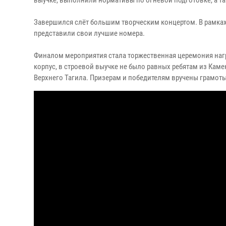
выучке, выполнили нормативы по огневой подготовке, а т
Завершился слёт большим творческим концертом. В рамках
представили свои лучшие номера.
Финалом мероприятия стала торжественная церемония нагр
корпус, в строевой выучке не было равных ребятам из Кам
Верхнего Тагила. Призерам и победителям вручены грамоты