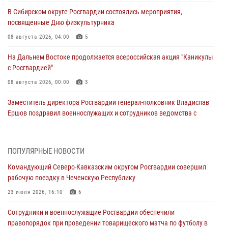
В Сибирском округе Росгвардии состоялись мероприятия,
посвященные Дню физкультурника
08 августа 2026, 04:00
5
На Дальнем Востоке продолжается всероссийская акция "Каникулы
с Росгвардией"
08 августа 2026, 00:00
3
Заместитель директора Росгвардии генерал-полковник Владислав
Ершов поздравил военнослужащих и сотрудников ведомства с
Днем физкультурника
07 августа 2026, 21:01
ПОПУЛЯРНЫЕ НОВОСТИ
«Росгвардия. Вехи истории»: первая антитеррористическая
Командующий Северо-Кавказским округом Росгвардии совершил
операция войск правопорядка
рабочую поездку в Чеченскую Республику
07 августа 2026, 15:28
1
23 июля 2026, 16:10
6
В Башкортостане при силовой поддержке спецназа Росгвардии
Сотрудники и военнослужащие Росгвардии обеспечили
пресечена противоправная деятельность, связанная с пропагандой
правопорядок при проведении товарищеского матча по футболу в
терроризма (видео)