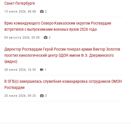
Санкт-Петербурге
07 августа 2026, 13:30
1
13 июля 2026, 08:08
2
В Югре при содействии спецназа Росгвардии пресечено более 180
Врио командующего Северо-Кавказским округом Росгвардии
нарушений миграционного законодательства
встретился с выпускниками военных вузов 2026 года
07 августа 2026, 12:54
04 августа 2026, 05:00
2
Тонувшего ребенка спас росгвардеец в Краснодарском крае
Директор Росгвардии Герой России генерал армии Виктор Золотов
07 августа 2026, 12:37
посетил кинологический центр ОДОН имени Ф.Э. Дзержинского
(видео)
28 июля 2026, 16:50
1
В ОГВ(с) завершилась служебная командировка сотрудников ОМОН
Росгвардии
20 июля 2026, 09:25
3
Директор Росгвардии Герой России генерал армии Виктор Золотов
поздравил специалистов подразделений тыла с профессиональным
праздником
31 июля 2026, 21:01