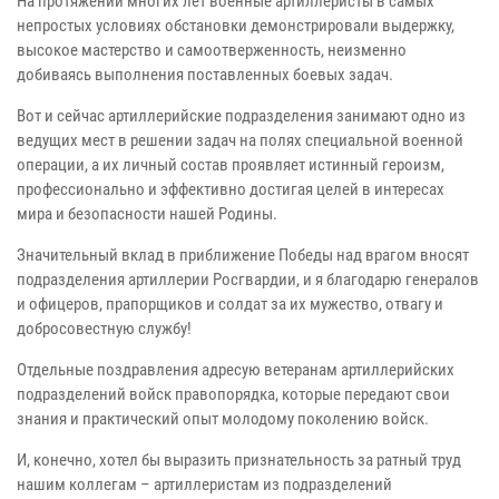
На протяжении многих лет военные артиллеристы в самых
непростых условиях обстановки демонстрировали выдержку,
высокое мастерство и самоотверженность, неизменно
добиваясь выполнения поставленных боевых задач.
Вот и сейчас артиллерийские подразделения занимают одно из
ведущих мест в решении задач на полях специальной военной
операции, а их личный состав проявляет истинный героизм,
профессионально и эффективно достигая целей в интересах
мира и безопасности нашей Родины.
Значительный вклад в приближение Победы над врагом вносят
подразделения артиллерии Росгвардии, и я благодарю генералов
и офицеров, прапорщиков и солдат за их мужество, отвагу и
добросовестную службу!
Отдельные поздравления адресую ветеранам артиллерийских
подразделений войск правопорядка, которые передают свои
знания и практический опыт молодому поколению войск.
И, конечно, хотел бы выразить признательность за ратный труд
нашим коллегам – артиллеристам из подразделений