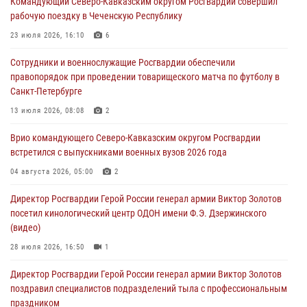
Командующий Северо-Кавказским округом Росгвардии совершил
08 августа 2026, 07:00
рабочую поездку в Чеченскую Республику
В Кабардино-Балкарии сотрудники Росгвардии провели турнир по
23 июля 2026, 16:10
6
настольному теннису ко Дню физкультурника
Сотрудники и военнослужащие Росгвардии обеспечили
08 августа 2026, 07:00
правопорядок при проведении товарищеского матча по футболу в
Санкт-Петербурге
Военнослужащие Софринской бригады Росгвардии встретились с
участником патриотического проекта «Дорогой Ломоносова —
13 июля 2026, 08:08
2
дорогой к Победе в СВО» (видео)
Врио командующего Северо-Кавказским округом Росгвардии
08 августа 2026, 07:00
2
1
встретился с выпускниками военных вузов 2026 года
В Москве росгвардейцы оказали помощь медикам и девушке с
04 августа 2026, 05:00
2
ограниченными возможностями здоровья (видео)
Директор Росгвардии Герой России генерал армии Виктор Золотов
08 августа 2026, 06:32
1
посетил кинологический центр ОДОН имени Ф.Э. Дзержинского
(видео)
28 июля 2026, 16:50
1
Директор Росгвардии Герой России генерал армии Виктор Золотов
поздравил специалистов подразделений тыла с профессиональным
праздником