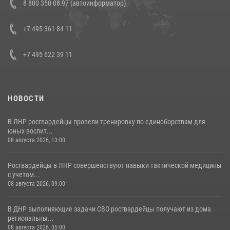
8 800 350 08 97 (автоинформатор)
генерала армии Виктора Золотова с заместителем полномочного
представителя Президента Российской Федерации в Северо-
Кавказском федеральном округе Виталием Кузнецовым
+7 495 361 84 11
30 июля 2026, 15:35
4
+7 495 622 39 11
НОВОСТИ
В ЛНР росгвардейцы провели тренировку по единоборствам для
юных воспит...
08 августа 2026, 13:00
Росгвардейцы в ЛНР совершенствуют навыки тактической медицины
с учетом...
08 августа 2026, 09:00
В ДНР выполняющие задачи СВО росгвардейцы получают из дома
региональны...
08 августа 2026, 05:00