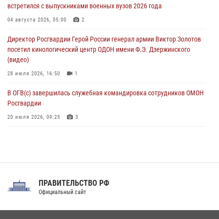
встретился с выпускниками военных вузов 2026 года
07 августа 2026, 12:00
04 августа 2026, 05:00
2
Росгвардейцы пресекли попытку руферов подняться на крышу
Директор Росгвардии Герой России генерал армии Виктор Золотов
Смольного собора в Санкт-Петербурге (видео)
посетил кинологический центр ОДОН имени Ф.Э. Дзержинского
07 августа 2026, 11:34
3
1
(видео)
28 июля 2026, 16:50
1
В ОГВ(с) завершилась служебная командировка сотрудников ОМОН
Росгвардии
20 июля 2026, 09:25
3
Директор Росгвардии Герой России генерал армии Виктор Золотов
поздравил специалистов подразделений тыла с профессиональным
праздником
31 июля 2026, 21:01
ПРАВИТЕЛЬСТВО РФ
Праздник «Один день с Росгвардией» к 105-летию Центрального
Официальный сайт
округа прошел на Поклонной горе
18 июля 2026, 13:43
15
1