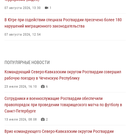
07 августа 2026, 13:30
1
В Югре при содействии спецназа Росгвардии пресечено более 180
нарушений миграционного законодательства
07 августа 2026, 12:54
Тонувшего ребенка спас росгвардеец в Краснодарском крае
07 августа 2026, 12:37
ПОПУЛЯРНЫЕ НОВОСТИ
Юные гости из летних лагерей посетили кинологический центр
Командующий Северо-Кавказским округом Росгвардии совершил
Росгвардии (видео)
рабочую поездку в Чеченскую Республику
07 августа 2026, 12:20
3
1
23 июля 2026, 16:10
6
Представители ФСБ России по Уральскому округу Росгвардии и
Сотрудники и военнослужащие Росгвардии обеспечили
ветераны военной контрразведки почтили память Николая
правопорядок при проведении товарищеского матча по футболу в
Кузнецова
Санкт-Петербурге
07 августа 2026, 12:00
4
13 июля 2026, 08:08
2
Ветеран войск правопорядка генерал-майор Иван Пияшев – герой
Врио командующего Северо-Кавказским округом Росгвардии
выпуска «Легенды армии с Александром Маршалом»