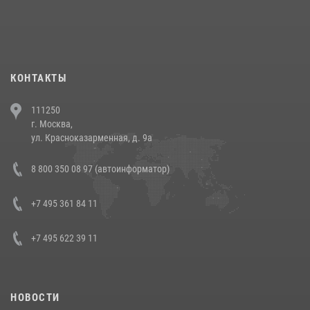
При силовой поддержке СОБР Росгвардии в Иркутской области
повели рейды по соблюдению миграционного законодательства
(видео)
30 июля 2026, 08:00
1
КОНТАКТЫ
В Челябинске росгвардейцы задержали злоумышленников,
111250
напавших на бригаду скорой помощи (видео)
г. Москва,
14 июля 2026, 12:20
1
ул. Красноказарменная, д. 9а
В Росгвардии прошла военно-научная конференция по обобщению
8 800 350 08 97 (автоинформатор)
боевого опыта
08 июля 2026, 07:01
+7 495 361 84 11
+7 495 622 39 11
НОВОСТИ