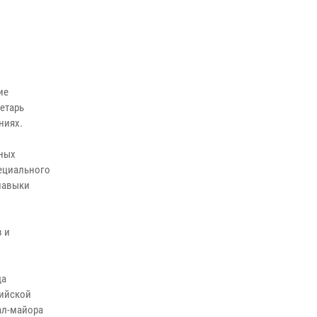
ие
етарь
ниях.
нных
пециального
навыки
 и
да
сийской
ал-майора