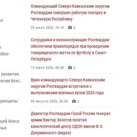
Москве (видео)
Командующий Северо-Кавказским округом
Росгвардии совершил рабочую поездку в
08 августа 2026, 14:10
3
1
Чеченскую Республику
ал
В ЛНР росгвардейцы провели тренировку по
23 июля 2026, 16:10
6
единоборствам для юных воспитанников
спортивной школы
Сотрудники и военнослужащие Росгвардии
обеспечили правопорядок при проведении
к
08 августа 2026, 13:00
1
товарищеского матча по футболу в Санкт-
ебно-
Петербурге
Сотрудники Росгвардии присоединились к
утренней разминке у стен музея истории
13 июля 2026, 08:08
2
космонавтики в Калуге
 развитие
Врио командующего Северо-Кавказским
ючая бокс.
08 августа 2026, 09:29
2
округом Росгвардии встретился с
выпускниками военных вузов 2026 года
В Северо-Западном округе Росгвардии
продолжаются мероприятия в честь юбилея
 принципы
04 августа 2026, 05:00
2
ведомства
Директор Росгвардии Герой России генерал
08 августа 2026, 09:03
1
армии Виктор Золотов посетил
кций бокса
кинологический центр ОДОН имени Ф.Э.
Росгвардейцы в ЛНР совершенствуют
юных
Дзержинского (видео)
навыки тактической медицины с учетом