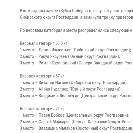
В командном зачете «Кубка Победы» высшую ступень пьедес
Сибирского округа Росгвардии, а замкнули тройку призеро
По весовым категориям места распределились следующим
Весовая категория 63,5 кг:
1 место – Денис Изместьев (Сибирский округ Росгвардии);
2 место – Расул Яксубаев (Южный округ Росгвардии);
3 место – Роман Сухановский (Северо-Западный округ Росг
Весовая категория 67 кг:
1 место – Виталий Нагаев (Сибирский округ Росгвардии);
2 место – Айбар Нуралиев (Южный округ Росгвардии);
3 место – Владимир Шелопугин (Центральный округ Росгвар
Весовая категория 71 кг:
1 место – Павел Бобков (Центральный округ Росгвардии);
2 место – Сергей Маркарян (Северо-Кавказский округ Росгв
3 место – Владимир Малахов (Восточный округ Росгвардии)