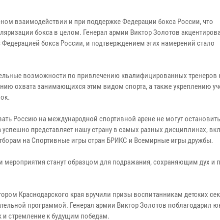
сном взаимодействии и при поддержке Федерации бокса России, что
уляризации бокса в целом. Генерал армии Виктор Золотов акцентиров
с Федерацией бокса России, и подтверждением этих намерений стало
тельные возможности по привлечению квалифицированных тренеров 
нию охвата занимающихся этим видом спорта, а также укреплению уч
ок.
вать Россию на международной спортивной арене не могут остановить
 успешно представляет нашу страну в самых разных дисциплинах, вкл
отборам на Спортивные игры стран БРИКС и Всемирные игры дружбы.
эти мероприятия станут образцом для подражания, сохраняющим дух и
атором Краснодарского края вручили призы воспитанникам детских се
ательной программой. Генерал армии Виктор Золотов поблагодарил 
к и стремление к будущим победам.