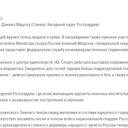
;
);
, Даниил Мацола (Северо-Западный округ Росгвардии).
й вручил пояса, медали и кубки. В награждении также приняли участ
еститель Министра спорта России Алексей Морозов, генеральный секр
чших представят федеральную службу на межведомственных соревнова
рального центра единоборств «Юг Спорт» работала выставка совреме
ии ведомства. Ежедневно для гостей турнира бойцы подразделений с
ния – демонстрировали приемы и технику рукопашного боя, а также 
едений Росгвардии, где всем желающим курсанты военных институтов
али о возможностях поступления и обучения.
сочинского Зимнего театра перед жителями и гостями курортного горо
искусстве» ансамбль песни и пляски войск национальной гвардии Рос
 руководителя и главного дирижёра, народного артиста России генер