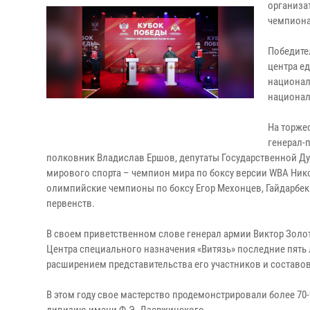
организа
чемпиона
Победител
центра е
национал
национал
На торже
генерал-
полковник Владислав Ершов, депутаты Государственной Д
мирового спорта – чемпион мира по боксу версии WBA Ник
олимпийские чемпионы по боксу Егор Мехонцев, Гайдарбек
первенств.
В своем приветственном слове генерал армии Виктор Золот
Центра специального назначения «Витязь» последние пять 
расширением представительства его участников и составо
В этом году свое мастерство продемонстрировали более 70