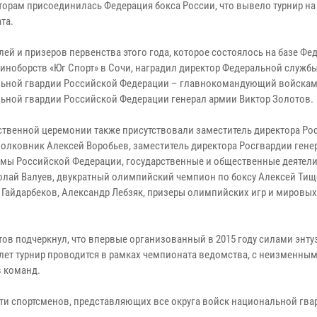
торам присоединилась Федерация бокса России, что вывело турнир на
та.
ей и призеров первенства этого года, которое состоялось на базе Фе
диноборств «Юг Спорт» в Сочи, наградил директор Федеральной служб
ьной гвардии Российской Федерации – главнокомандующий войска
ьной гвардии Российской Федерации генерал армии Виктор Золотов.
ственной церемонии также присутствовали заместитель директора Ро
полковник Алексей Воробьев, заместитель директора Росгвардии гене
умы Российской Федерации, государственные и общественные деятели
олай Валуев, двукратный олимпийский чемпион по боксу Алексей Тищ
 Гайдарбеков, Александр Лебзяк, призеры олимпийских игр и мировых
ов подчеркнул, что впервые организованный в 2015 году силами энту
лет турнир проводится в рамках чемпионата ведомства, с неизменны
в команд.
-ти спортсменов, представляющих все округа войск национальной гва