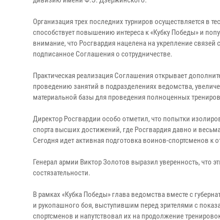
дивизию имени Ф.Э. Дзержинского.
Организация трех последних турниров осуществляется в те
способствует повышению интереса к «Кубку Победы» и поп
внимание, что Росгвардия нацелена на укрепление связей 
подписанное Соглашения о сотрудничестве.
Практическая реализация Соглашения открывает дополни
проведению занятий в подразделениях ведомства, увеличе
материальной базы для проведения полноценных трениров
Директор Росгвардии особо отметил, что попытки изолиро
спорта высших достижений, где Росгвардия давно и весьма
Сегодня идет активная подготовка воинов-спортсменов к 
Генерал армии Виктор Золотов выразил уверенность, что 
состязательности.
В рамках «Кубка Победы» глава ведомства вместе с губерн
и рукопашного боя, выступившим перед зрителями с показ
спортсменов и напутствовал их на продолжение тренирово