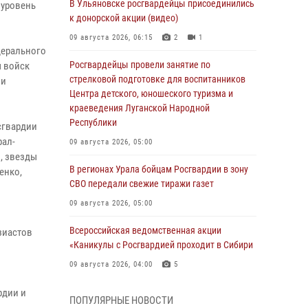
В Ульяновске росгвардейцы присоединились
 уровень
к донорской акции (видео)
09 августа 2026, 06:15
2
1
дерального
Росгвардейцы провели занятие по
ы войск
стрелковой подготовке для воспитанников
ми
Центра детского, юношеского туризма и
краеведения Луганской Народной
Республики
сгвардии
рал-
09 августа 2026, 05:00
, звезды
В регионах Урала бойцам Росгвардии в зону
енко,
СВО передали свежие тиражи газет
09 августа 2026, 05:00
Всероссийская ведомственная акции
зиастов
«Каникулы с Росгвардией проходит в Сибири
м
09 августа 2026, 04:00
5
Росгвардейцы провели патриотическое
рдии и
ПОПУЛЯРНЫЕ НОВОСТИ
занятие для детей на Поклонной горе в