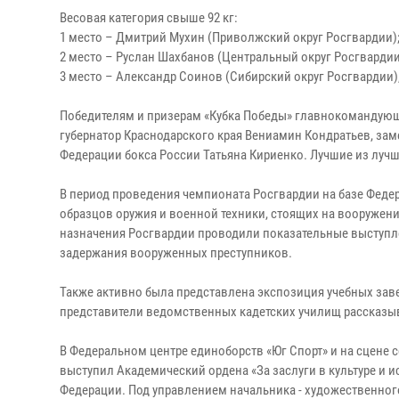
Весовая категория свыше 92 кг:
1 место – Дмитрий Мухин (Приволжский округ Росгвардии)
2 место – Руслан Шахбанов (Центральный округ Росгвардии
3 место – Александр Соинов (Сибирский округ Росгвардии)
Победителям и призерам «Кубка Победы» главнокомандующи
губернатор Краснодарского края Вениамин Кондратьев, зам
Федерации бокса России Татьяна Кириенко. Лучшие из лу
В период проведения чемпионата Росгвардии на базе Феде
образцов оружия и военной техники, стоящих на вооружен
назначения Росгвардии проводили показательные выступле
задержания вооруженных преступников.
Также активно была представлена экспозиция учебных зав
представители ведомственных кадетских училищ рассказыв
В Федеральном центре единоборств «Юг Спорт» и на сцене 
выступил Академический ордена «За заслуги в культуре и 
Федерации. Под управлением начальника - художественного