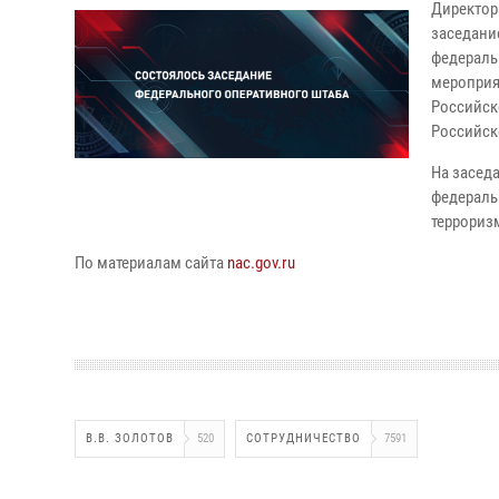
Директор
заседани
федераль
мероприя
Российск
Российск
На засед
федераль
террориз
По материалам сайта
nac.gov.ru
В.В. ЗОЛОТОВ
520
СОТРУДНИЧЕСТВО
7591