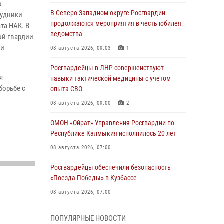
о
В Северо-Западном округе Росгвардии
рудники
продолжаются мероприятия в честь юбилея
та НАК. В
ведомства
ой гвардии
ии
08 августа 2026, 09:03
1
Росгвардейцы в ЛНР совершенствуют
я
навыки тактической медицины с учетом
борьбе с
опыта СВО
08 августа 2026, 09:00
2
ОМОН «Ойрат» Управления Росгвардии по
Республике Калмыкия исполнилось 20 лет
08 августа 2026, 07:00
Росгвардейцы обеспечили безопасность
«Поезда Победы» в Кузбассе
08 августа 2026, 07:00
Военнослужащие Софринской бригады
ПОПУЛЯРНЫЕ НОВОСТИ
Росгвардии встретились с участником