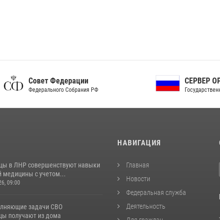
ет Федерации
СЕРВЕР ОРГАНОВ
рального Собрания РФ
Государственной власти РФ
И
НАВИГАЦИЯ
цы в ЛНР совершенствуют навыки
Главная
 медицины с учетом...
Новости
26, 09:00
Федеральная служба
Деятельность
лняющие задачи СВО
цы получают из дома