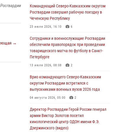
 Росгвардии
патриотического проекта «Дорогой
Командующий Северо-Кавказским округом
Ломоносова — дорогой к Победе в СВО»
Росгвардии совершил рабочую поездку в
(видео)
Чеченскую Республику
08 августа 2026, 07:00
2
1
23 июля 2026, 16:10
6
В Кабардино-Балкарии сотрудники
Сотрудники и военнослужащие Росгвардии
ующая →
Росгвардии провели турнир по настольному
обеспечили правопорядок при проведении
теннису ко Дню физкультурника
товарищеского матча по футболу в Санкт-
Петербурге
08 августа 2026, 07:00
13 июля 2026, 08:08
2
В Москве росгвардейцы оказали помощь
медикам и девушке с ограниченными
Врио командующего Северо-Кавказским
возможностями здоровья (видео)
округом Росгвардии встретился с
выпускниками военных вузов 2026 года
08 августа 2026, 06:32
1
04 августа 2026, 05:00
2
Спецназ Росгвардии в Марий Эл почтил
память товарища на тактическом турнире
Директор Росгвардии Герой России генерал
(видео)
армии Виктор Золотов посетил
кинологический центр ОДОН имени Ф.Э.
08 августа 2026, 06:15
9
1
Дзержинского (видео)