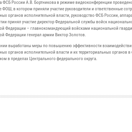
а ФСБ России А.В. Бортникова в режиме видеоконференции проведен
е ФОШ, в котором приняли участие руководители и ответственные сот
ных органов исполнительной власти, руководство ФСБ России, аппара
тии принял участие директор Федеральной службы войск национальн
ой Федерации – главнокомандующий войсками национальной гвард
ой Федерации генерал армии Виктор Золотов.
ании выработаны меры по повышению эффективности взаимодействи
ных органов исполнительной власти и их территориальных органов в 
мом в пределах Центрального федерального округа.