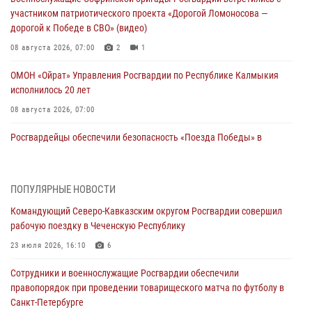
участником патриотического проекта «Дорогой Ломоносова —
дорогой к Победе в СВО» (видео)
08 августа 2026, 07:00
2
1
ОМОН «Ойрат» Управления Росгвардии по Республике Калмыкия
исполнилось 20 лет
08 августа 2026, 07:00
Росгвардейцы обеспечили безопасность «Поезда Победы» в
Кузбассе
08 августа 2026, 07:00
ПОПУЛЯРНЫЕ НОВОСТИ
В Кабардино-Балкарии сотрудники Росгвардии провели турнир по
Командующий Северо-Кавказским округом Росгвардии совершил
настольному теннису ко Дню физкультурника
рабочую поездку в Чеченскую Республику
08 августа 2026, 07:00
23 июля 2026, 16:10
6
В Москве росгвардейцы оказали помощь медикам и девушке с
Сотрудники и военнослужащие Росгвардии обеспечили
ограниченными возможностями здоровья (видео)
правопорядок при проведении товарищеского матча по футболу в
08 августа 2026, 06:32
1
Санкт-Петербурге