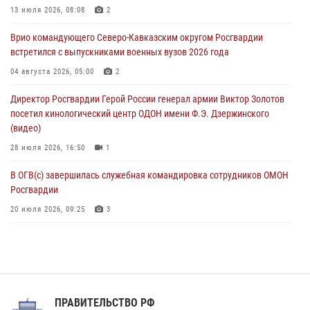
Спецназ Росгвардии в Марий Эл почтил память товарища на
13 июля 2026, 08:08
2
тактическом турнире (видео)
Врио командующего Северо-Кавказским округом Росгвардии
08 августа 2026, 06:15
9
1
встретился с выпускниками военных вузов 2026 года
День физкультурника в Уральском округе Росгвардии отметили
04 августа 2026, 05:00
2
турнирами, мастер-классами и легкоатлетическими забегами
Директор Росгвардии Герой России генерал армии Виктор Золотов
08 августа 2026, 06:03
9
посетил кинологический центр ОДОН имени Ф.Э. Дзержинского
(видео)
28 июля 2026, 16:50
1
В ОГВ(с) завершилась служебная командировка сотрудников ОМОН
Росгвардии
20 июля 2026, 09:25
3
Директор Росгвардии Герой России генерал армии Виктор Золотов
поздравил специалистов подразделений тыла с профессиональным
праздником
31 июля 2026, 21:01
ПРАВИТЕЛЬСТВО РФ