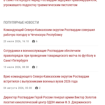
угрожавшего подростку травматическим пистолетом
06 августа 2026, 11:33
1
В Зауралье при содействии СОБР Росгвардии ликвидирована
ПОПУЛЯРНЫЕ НОВОСТИ
крупная нарколаборатория
Командующий Северо-Кавказским округом Росгвардии совершил
06 августа 2026, 11:27
рабочую поездку в Чеченскую Республику
В Москве росгвардейцы задержали троих мужчин, устроивших
23 июля 2026, 16:10
6
пьяный дебош в баре (видео)
Сотрудники и военнослужащие Росгвардии обеспечили
06 августа 2026, 11:20
1
правопорядок при проведении товарищеского матча по футболу в
Санкт-Петербурге
Взрывотехники Росгвардии на Ставрополье обезвредили снаряд
времен Великой Отечественной войны
13 июля 2026, 08:08
2
06 августа 2026, 11:15
Врио командующего Северо-Кавказским округом Росгвардии
встретился с выпускниками военных вузов 2026 года
Подвиги героев‑росгвардейцев увековечили в новой музейной
экспозиции белгородского музея‑диорамы «Курская битва.
04 августа 2026, 05:00
2
Белгородское направление»
Директор Росгвардии Герой России генерал армии Виктор Золотов
06 августа 2026, 10:30
3
посетил кинологический центр ОДОН имени Ф.Э. Дзержинского