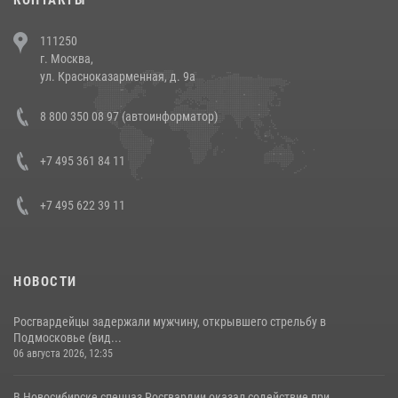
В Челябинске росгвардейцы задержали злоумышленников,
111250
напавших на бригаду скорой помощи (видео)
г. Москва,
14 июля 2026, 12:20
1
ул. Красноказарменная, д. 9а
В Росгвардии прошла военно-научная конференция по обобщению
8 800 350 08 97 (автоинформатор)
боевого опыта
08 июля 2026, 07:01
+7 495 361 84 11
+7 495 622 39 11
НОВОСТИ
Росгвардейцы задержали мужчину, открывшего стрельбу в
Подмосковье (вид...
06 августа 2026, 12:35
В Новосибирске спецназ Росгвардии оказал содействие при