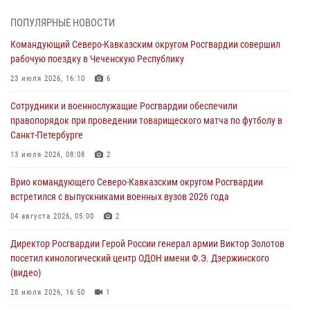
07 августа 2026, 06:49
1
ПОПУЛЯРНЫЕ НОВОСТИ
В Саранске росгвардейцы приняли участие в 25‑летии канонизации
Командующий Северо-Кавказским округом Росгвардии совершил
святого праведного воина Федора Ушакова (видео)
рабочую поездку в Чеченскую Республику
07 августа 2026, 06:15
7
1
23 июля 2026, 16:10
6
Росгвардейцы оказали адресную помощь жителям Луганской
Сотрудники и военнослужащие Росгвардии обеспечили
Народной Республики
правопорядок при проведении товарищеского матча по футболу в
07 августа 2026, 05:00
Санкт-Петербурге
Сотрудники Росгвардии в Забайкалье потушили загоревшийся дом
13 июля 2026, 08:08
2
с детьми внутри
Врио командующего Северо-Кавказским округом Росгвардии
07 августа 2026, 04:10
1
встретился с выпускниками военных вузов 2026 года
Оказавшего сопротивление злоумышленника задержали при
04 августа 2026, 05:00
2
участии Росгвардии в Донецке (видео)
Директор Росгвардии Герой России генерал армии Виктор Золотов
07 августа 2026, 04:00
1
посетил кинологический центр ОДОН имени Ф.Э. Дзержинского
(видео)
28 июля 2026, 16:50
1