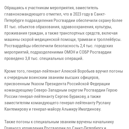
Обращаясь к участникам мероприятия, заместитель
главнокомандующего отметил, что в 2023 году в Санкт-
Петербурге подразделения Росгвардии обеспечили охрану более
81 тыс. объектов образования, здравоохранения, культуры,
проживания граждан, а также транспортных средств, включая
машины скорой медицинской помощи, трамваи и троллейбусы.
Росгвардейцы обеспечили безопасность 2,4 тыс. городских
мероприятий, подразделениями ОМОН и СОБР Росгвардии
проведено 3,8 тыс. специальных операций.
Кроме того, генерал-лейтенант Алексей Воробьев вручил погоны
к очередным воинским званиям высших офицеров,
присвоенным Указом Президента Российской Федерации
командующему Северо-Западным округом Росгвардии Герою
России генерал-лейтенанту Сергею Буракову, а также
заместителям командующего генерал-лейтенанту Руслану
Кантемирову и генерал-майору Альмиру Иматдинову.
Также погоны к специальным званиям вручены начальнику
Главного управления Росгвардии по Санкт-Петербургу и