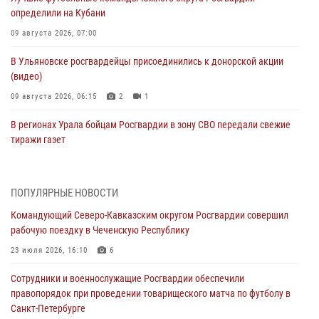
определили на Кубани
09 августа 2026, 07:00
В Ульяновске росгвардейцы присоединились к донорской акции
(видео)
09 августа 2026, 06:15
2
1
В регионах Урала бойцам Росгвардии в зону СВО передали свежие
тиражи газет
09 августа 2026, 05:00
Росгвардейцы провели занятие по стрелковой подготовке для
ПОПУЛЯРНЫЕ НОВОСТИ
воспитанников Центра детского, юношеского туризма и
Командующий Северо-Кавказским округом Росгвардии совершил
краеведения Луганской Народной Республики
рабочую поездку в Чеченскую Республику
09 августа 2026, 05:00
23 июля 2026, 16:10
6
Всероссийская ведомственная акции «Каникулы с Росгвардией
Сотрудники и военнослужащие Росгвардии обеспечили
проходит в Сибири
правопорядок при проведении товарищеского матча по футболу в
09 августа 2026, 04:00
5
Санкт-Петербурге