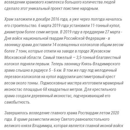
возведении храмового комплекса большого количества людей
сделало этот уникальный проект поистине народным.
Храм заложили в декабре 2016 года, а уже через полгода началось
его строительство. 6 марта 2019 года установили 11-тонный купол,
диаметром более семи метров. В 2019 году в преддверии 27 марта -
Дня войск национальной гвардии Российской Федерации - в
звонницу храма доставили 14 освященных колоколов общим весом
более 7 тонн, которые отлили на заводе в городе Жуковском
Московской области. Самый тяжелый — 3,5-тонный благовестный
колокол подняли первым. Теперь звонницу Князь-Владимирского
храма слышно в радиусе 5 - 6 км. В том же году под мелодичный
перезвон колоколов на купол водрузили шестиметровый крест
весом около тонны. Подмосковные мастера изготовили мраморный
иконостас площадью 68 квадратных метров. Для крестильного
храма создали деревянный иконостас, подчеркивающий его
самобытность.
Завершилось возведение главного храма Росгвардии летом 2020
года. В храме разместили икону Святого равноапостольного
великого князя Владимира, которая является главной иконой войск