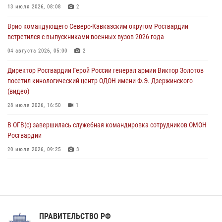
Росгвардейцы провели патриотическое занятие для детей на
13 июля 2026, 08:08
2
Поклонной горе в Москве (видео)
Врио командующего Северо-Кавказским округом Росгвардии
08 августа 2026, 14:10
3
1
встретился с выпускниками военных вузов 2026 года
В ЛНР росгвардейцы провели тренировку по единоборствам для
04 августа 2026, 05:00
2
юных воспитанников спортивной школы
Директор Росгвардии Герой России генерал армии Виктор Золотов
08 августа 2026, 13:00
1
посетил кинологический центр ОДОН имени Ф.Э. Дзержинского
(видео)
28 июля 2026, 16:50
1
В ОГВ(с) завершилась служебная командировка сотрудников ОМОН
Росгвардии
20 июля 2026, 09:25
3
Директор Росгвардии Герой России генерал армии Виктор Золотов
поздравил специалистов подразделений тыла с профессиональным
праздником
31 июля 2026, 21:01
ПРАВИТЕЛЬСТВО РФ