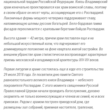
национальной гвардии Российской Федерации. Князь-Владимирский
храм изначально проектировался как храм воинской славы, поэтому
в своем образе он несет черты, ассоциирующие его с Росгвардией.
Лаконичные формы мощного четверика поддерживают главу,
напоминающую шлемы русских богатырей. Бело-бордовая гамма
фасадов перекликается с краповыми беретами бойцов Росгвардии.
Высота здания — 42 метра, причем храм поставлен еще и на
небольшой искусственный холм, что подчеркивает его
доминирующее положение на фоне квартала жилой застройки. Во
внешнем убранстве храм стилистически воспроизводит характерные
приемы московской и владимирской архитектуры XIV-XV веков.
Первая литургия в храме состоялась еще в ходе его строительства
29 июля 2018 года. Ее посвятили дню памяти Святого
равноапостольного великого князя Владимира — небесного
покровителя Росгвардии. С этого момента священники Русской
Православной Церкви начали проводить богослужения, духовно
окормлять не только военнослужащих и членов их семей, но и всех
прихожан. Рядом с храмом построен приходской дом, где
размещены зал собраний, приемная настоятеля, трапезная,