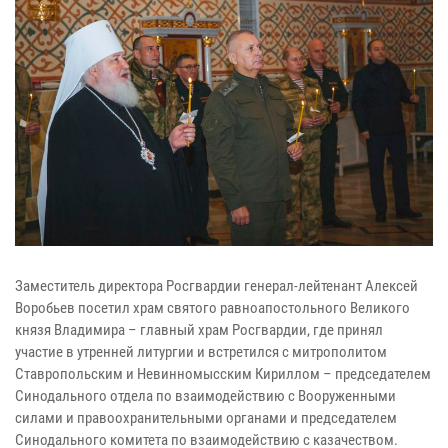
Заместитель директора Росгвардии генерал-лейтенант Алексей
Воробьев посетил храм святого равноапостольного Великого
князя Владимира – главный храм Росгвардии, где принял
участие в утренней литургии и встретился с митрополитом
Ставропольским и Невинномысским Кириллом – председателем
Синодального отдела по взаимодействию с Вооруженными
силами и правоохранительными органами и председателем
Синодального комитета по взаимодействию с казачеством.