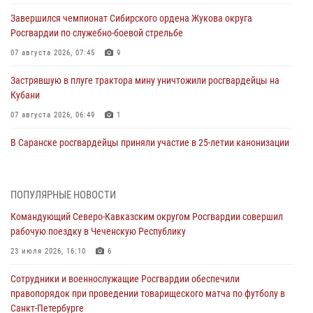
Завершился чемпионат Сибирского ордена Жукова округа
Росгвардии по служебно-боевой стрельбе
07 августа 2026, 07:45
9
Застрявшую в плуге трактора мину уничтожили росгвардейцы на
Кубани
07 августа 2026, 06:49
1
В Саранске росгвардейцы приняли участие в 25‑летии канонизации
святого праведного воина Федора Ушакова (видео)
07 августа 2026, 06:15
7
1
ПОПУЛЯРНЫЕ НОВОСТИ
Росгвардейцы оказали адресную помощь жителям Луганской
Командующий Северо-Кавказским округом Росгвардии совершил
Народной Республики
рабочую поездку в Чеченскую Республику
07 августа 2026, 05:00
23 июля 2026, 16:10
6
Сотрудники Росгвардии в Забайкалье потушили загоревшийся дом
Сотрудники и военнослужащие Росгвардии обеспечили
с детьми внутри
правопорядок при проведении товарищеского матча по футболу в
07 августа 2026, 04:10
1
Санкт-Петербурге