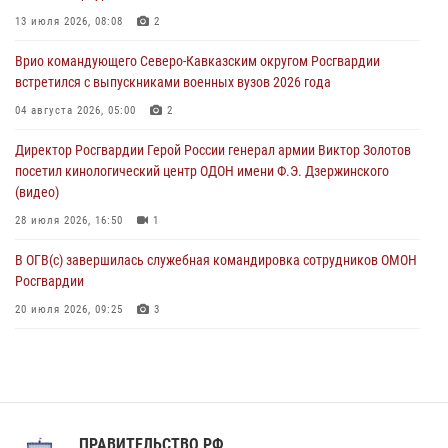
Оказавшего сопротивление злоумышленника задержали при
13 июля 2026, 08:08
2
участии Росгвардии в Донецке (видео)
Врио командующего Северо-Кавказским округом Росгвардии
07 августа 2026, 04:00
1
встретился с выпускниками военных вузов 2026 года
При силовой поддержке спецназа Росгвардии в Красноярском крае
04 августа 2026, 05:00
2
задержаны подозреваемые в мошенничестве в сфере страхования
Директор Росгвардии Герой России генерал армии Виктор Золотов
(видео)
посетил кинологический центр ОДОН имени Ф.Э. Дзержинского
07 августа 2026, 03:34
1
(видео)
28 июля 2026, 16:50
1
В ОГВ(с) завершилась служебная командировка сотрудников ОМОН
Росгвардии
20 июля 2026, 09:25
3
Директор Росгвардии Герой России генерал армии Виктор Золотов
поздравил специалистов подразделений тыла с профессиональным
праздником
31 июля 2026, 21:01
ПРАВИТЕЛЬСТВО РФ