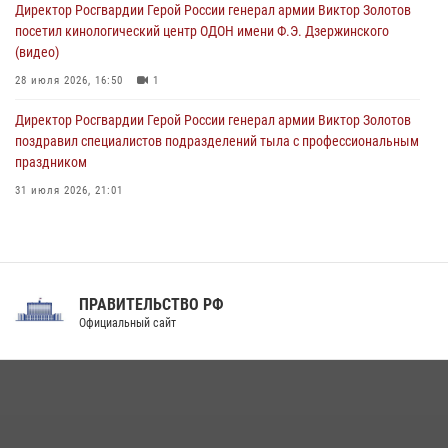
09 августа 2026, 08:00
8
Директор Росгвардии Герой России генерал армии Виктор Золотов
посетил кинологический центр ОДОН имени Ф.Э. Дзержинского
(видео)
28 июля 2026, 16:50
1
Директор Росгвардии Герой России генерал армии Виктор Золотов
поздравил специалистов подразделений тыла с профессиональным
праздником
31 июля 2026, 21:01
В ОГВ(с) завершилась служебная командировка сотрудников ОМОН
Росгвардии
20 июля 2026, 09:25
3
ПРАВИТЕЛЬСТВО РФ
Праздник «Один день с Росгвардией» к 105-летию Центрального
Официальный сайт
округа прошел на Поклонной горе
18 июля 2026, 13:43
15
1
При силовой поддержке СОБР Росгвардии в Иркутской области
повели рейды по соблюдению миграционного законодательства