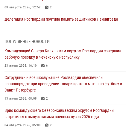
09 августа 2026, 12:52
2
Делегация Росгвардии почтила память защитников Ленинграда
09 августа 2026, 11:12
6
«Я расскажу вам о Герое»: подвиг Героя России Сергея Перца
ПОПУЛЯРНЫЕ НОВОСТИ
(видео)
Командующий Северо-Кавказским округом Росгвардии совершил
09 августа 2026, 11:00
1
рабочую поездку в Чеченскую Республику
Росгвардейцы в зоне СВО передали подарки детям и помогли
23 июля 2026, 16:10
6
нуждающимся гражданам
Сотрудники и военнослужащие Росгвардии обеспечили
09 августа 2026, 09:00
правопорядок при проведении товарищеского матча по футболу в
Санкт-Петербурге
В Чеченской Республике пожарные расчеты Росгвардии и МЧС
отработали межведомственное взаимодействие
13 июля 2026, 08:08
2
09 августа 2026, 08:00
2
Врио командующего Северо-Кавказским округом Росгвардии
встретился с выпускниками военных вузов 2026 года
В Центральных регионах России продолжается ведомственная
акция «Каникулы с Росгвардией»
04 августа 2026, 05:00
2