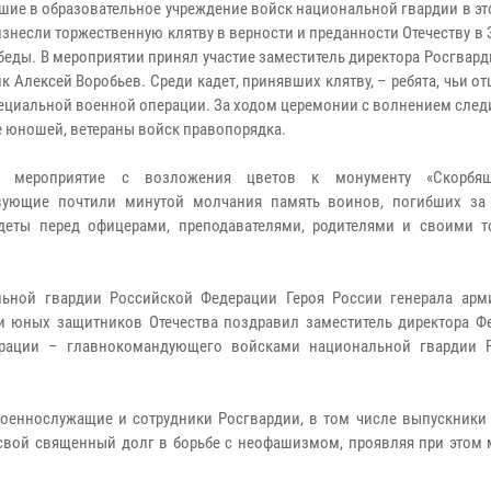
шие в образовательное учреждение войск национальной гвардии в э
оизнесли торжественную клятву в верности и преданности Отечеству в
беды. В мероприятии принял участие заместитель директора Росгвард
к Алексей Воробьев. Среди кадет, принявших клятву, – ребята, чьи о
пециальной военной операции. За ходом церемонии с волнением сле
е юношей, ветераны войск правопорядка.
ь мероприятие с возложения цветов к монументу «Скорбящ
вующие почтили минутой молчания память воинов, погибших за 
деты перед офицерами, преподавателями, родителями и своими 
ьной гвардии Российской Федерации Героя России генерала арм
ии юных защитников Отечества поздравил заместитель директора Ф
рации – главнокомандующего войсками национальной гвардии 
военнослужащие и сотрудники Росгвардии, в том числе выпускники 
свой священный долг в борьбе с неофашизмом, проявляя при этом 