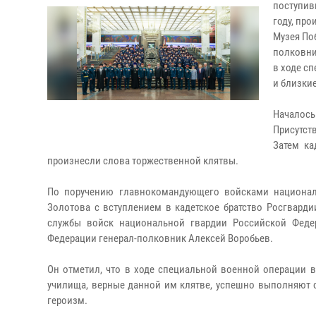
поступив
году, пр
Музея По
полковни
в ходе с
и близки
Началос
Присутст
Затем ка
произнесли слова торжественной клятвы.
По поручению главнокомандующего войсками национал
Золотова с вступлением в кадетское братство Росгвард
службы войск национальной гвардии Российской Феде
Федерации генерал-полковник Алексей Воробьев.
Он отметил, что в ходе специальной военной операции 
училища, верные данной им клятве, успешно выполняют 
героизм.