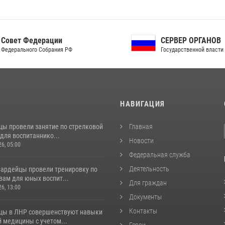
ет Федерации
СЕРВЕР ОРГАНОВ
рального Собрания РФ
Государственной власти РФ
И
НАВИГАЦИЯ
цы провели занятие по стрелковой
Главная
для воспитаннико...
Новости
26, 05:00
Федеральная служба
Деятельность
вардейцы провели тренировку по
вам для юных воспит...
Для граждан
26, 13:00
Документы
Контакты
цы в ЛНР совершенствуют навыки
 медицины с учетом...