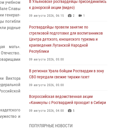
В Ульяновске росгвардейцы присоединились
том учебном
к донорской акции (видео)
 Зале Славы
ии генерал-
09 августа 2026, 06:15
2
1
тцы погибли
Росгвардейцы провели занятие по
дили родные
стрелковой подготовке для воспитанников
Центра детского, юношеского туризма и
краеведения Луганской Народной
ая мать».
Республики
Отечество.
товарищами
09 августа 2026, 05:00
В регионах Урала бойцам Росгвардии в зону
СВО передали свежие тиражи газет
ии Виктора
едеральной
09 августа 2026, 05:00
Российской
Всероссийская ведомственная акции
«Каникулы с Росгвардией проходит в Сибири
кадетского
09 августа 2026, 04:00
5
мужество и
Росгвардейцы провели патриотическое
ПОПУЛЯРНЫЕ НОВОСТИ
занятие для детей на Поклонной горе в