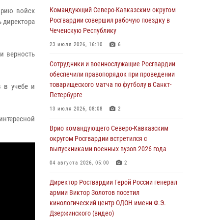
Москве (видео)
Командующий Северо-Кавказским округом
орию войск
Росгвардии совершил рабочую поездку в
ь директора
08 августа 2026, 14:10
3
1
Чеченскую Республику
В ЛНР росгвардейцы провели тренировку по
23 июля 2026, 16:10
6
единоборствам для юных воспитанников
 и верность
спортивной школы
Сотрудники и военнослужащие Росгвардии
обеспечили правопорядок при проведении
08 августа 2026, 13:00
1
товарищеского матча по футболу в Санкт-
 в учебе и
Петербурге
Сотрудники Росгвардии присоединились к
утренней разминке у стен музея истории
13 июля 2026, 08:08
2
космонавтики в Калуге
интересной
Врио командующего Северо-Кавказским
08 августа 2026, 09:29
2
округом Росгвардии встретился с
выпускниками военных вузов 2026 года
В Северо-Западном округе Росгвардии
продолжаются мероприятия в честь юбилея
04 августа 2026, 05:00
2
ведомства
Директор Росгвардии Герой России генерал
08 августа 2026, 09:03
1
армии Виктор Золотов посетил
кинологический центр ОДОН имени Ф.Э.
Росгвардейцы в ЛНР совершенствуют
Дзержинского (видео)
навыки тактической медицины с учетом