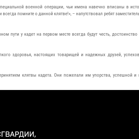
специальной военной операции, чьи имена навечно вписаны в ист
 всегда помните о данной клятве!», – напутствовал ребят заместител
ом пути у кадет на первом месте всегда будут честь, достоинство
кого здоровья, настоящих товарищей и надежных друзей, успехов
 принятием клятвы кадета. Они пожелали им упорства, успешной и 