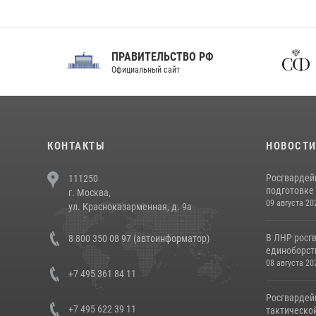
ПРАВИТЕЛЬСТВО РФ
Сов
Официальный сайт
Феде
КОНТАКТЫ
НОВОСТ
Росгвардей
111250
подготовке 
г. Москва,
09 августа 20
ул. Красноказарменная, д. 9а
В ЛНР росг
8 800 350 08 97 (автоинформатор)
единоборст
08 августа 20
+7 495 361 84 11
Росгвардей
+7 495 622 39 11
тактической