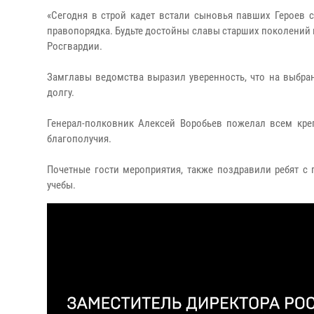
«Сегодня в строй кадет встали сыновья павших Героев 
правопорядка. Будьте достойны славы старших поколений и
Росгвардии.
Замглавы ведомства выразил уверенность, что на выбранн
долгу.
Генерал-полковник Алексей Воробьев пожелал всем креп
благополучия.
Почетные гости мероприятия, также поздравили ребят с
учебы.