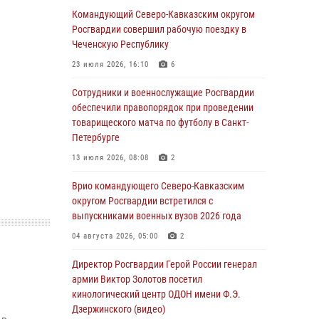
Иван Пияшев – герой выпуска «Легенды
Командующий Северо-Кавказским округом
армии с Александром Маршалом»
Росгвардии совершил рабочую поездку в
Чеченскую Республику
07 августа 2026, 12:00
23 июля 2026, 16:10
6
Представители ФСБ России по Уральскому
округу Росгвардии и ветераны военной
Сотрудники и военнослужащие Росгвардии
контрразведки почтили память Николая
обеспечили правопорядок при проведении
Кузнецова
товарищеского матча по футболу в Санкт-
Петербурге
07 августа 2026, 12:00
4
13 июля 2026, 08:08
2
Росгвардейцы пресекли попытку руферов
подняться на крышу Смольного собора в
Врио командующего Северо-Кавказским
Санкт-Петербурге (видео)
округом Росгвардии встретился с
выпускниками военных вузов 2026 года
07 августа 2026, 11:34
3
1
04 августа 2026, 05:00
2
В Курске росгвардейцы провели занятие по
основам взрывобезопасности
Директор Росгвардии Герой России генерал
армии Виктор Золотов посетил
07 августа 2026, 11:33
кинологический центр ОДОН имени Ф.Э.
Дзержинского (видео)
Рэпер ST посетил раненых росгвардейцев в