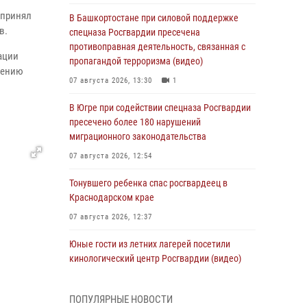
 принял
В Башкортостане при силовой поддержке
в.
спецназа Росгвардии пресечена
противоправная деятельность, связанная с
ации
пропагандой терроризма (видео)
лению
07 августа 2026, 13:30
1
В Югре при содействии спецназа Росгвардии
пресечено более 180 нарушений
миграционного законодательства
07 августа 2026, 12:54
Тонувшего ребенка спас росгвардеец в
Краснодарском крае
07 августа 2026, 12:37
Юные гости из летних лагерей посетили
кинологический центр Росгвардии (видео)
07 августа 2026, 12:20
3
1
ПОПУЛЯРНЫЕ НОВОСТИ
Ветеран войск правопорядка генерал-майор