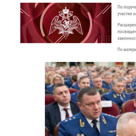
По поруч
участие 
Расширен
посвящен
законност
По матери