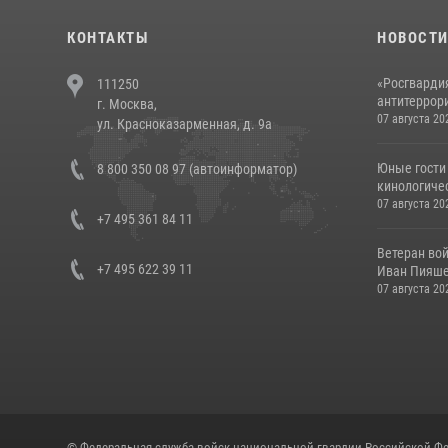
КОНТАКТЫ
НОВОСТ
«Росгвардия
111250
антитеррори
г. Москва,
07 августа 20
ул. Красноказарменная, д. 9а
Юные гости 
8 800 350 08 97 (автоинформатор)
кинологичес
07 августа 20
+7 495 361 84 11
Ветеран во
+7 495 622 39 11
Иван Пияшев
07 августа 20
© Федеральная служба войск национальной гвардии Российской Фе