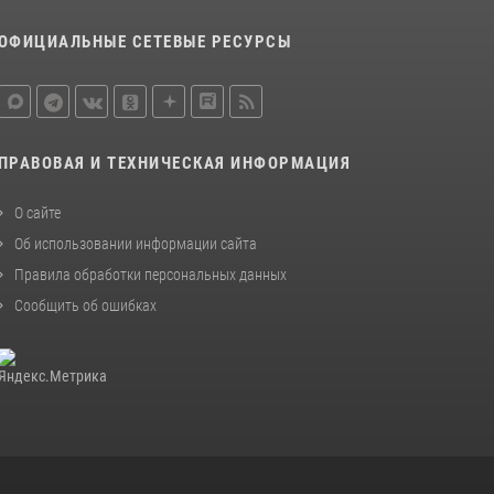
законодательства (видео)
ОФИЦИАЛЬНЫЕ СЕТЕВЫЕ РЕСУРСЫ
30 июля 2026, 08:00
1
В Челябинске росгвардейцы задержали
злоумышленников, напавших на бригаду
скорой помощи (видео)
ПРАВОВАЯ И ТЕХНИЧЕСКАЯ ИНФОРМАЦИЯ
14 июля 2026, 12:20
1
О сайте
В Росгвардии прошла военно-научная
конференция по обобщению боевого опыта
Об использовании информации сайта
Правила обработки персональных данных
08 июля 2026, 07:01
Сообщить об ошибках