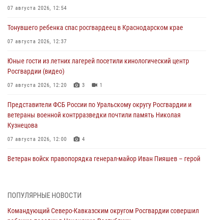
07 августа 2026, 12:54
Тонувшего ребенка спас росгвардеец в Краснодарском крае
07 августа 2026, 12:37
Юные гости из летних лагерей посетили кинологический центр
Росгвардии (видео)
07 августа 2026, 12:20
3
1
Представители ФСБ России по Уральскому округу Росгвардии и
ветераны военной контрразведки почтили память Николая
Кузнецова
07 августа 2026, 12:00
4
Ветеран войск правопорядка генерал-майор Иван Пияшев – герой
выпуска «Легенды армии с Александром Маршалом»
07 августа 2026, 12:00
ПОПУЛЯРНЫЕ НОВОСТИ
Росгвардейцы пресекли попытку руферов подняться на крышу
Командующий Северо-Кавказским округом Росгвардии совершил
Смольного собора в Санкт-Петербурге (видео)