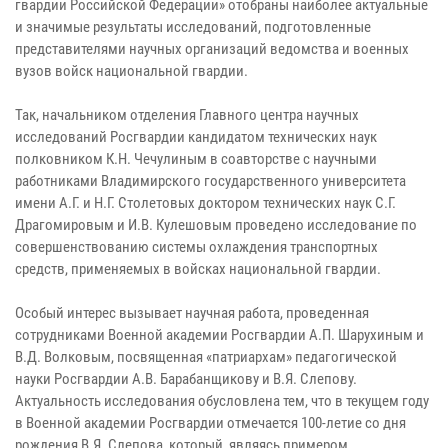
гвардии Российской Федерации» отобраны наиболее актуальные
и значимые результаты исследований, подготовленные
представителями научных организаций ведомства и военных
вузов войск национальной гвардии.
Так, начальником отделения Главного центра научных
исследований Росгвардии кандидатом технических наук
полковником К.Н. Чечулиным в соавторстве с научными
работниками Владимирского государственного университета
имени А.Г. и Н.Г. Столетовых доктором технических наук С.Г.
Драгомировым и И.В. Кулешовым проведено исследование по
совершенствованию системы охлаждения транспортных
средств, применяемых в войсках национальной гвардии.
Особый интерес вызывает научная работа, проведенная
сотрудниками Военной академии Росгвардии А.П. Шарухиным и
В.Д. Волковым, посвященная «патриархам» педагогической
науки Росгвардии А.В. Барабанщикову и В.Я. Слепову.
Актуальность исследования обусловлена тем, что в текущем году
в Военной академии Росгвардии отмечается 100-летие со дня
рождения В.Я. Слепова, который, являясь примером