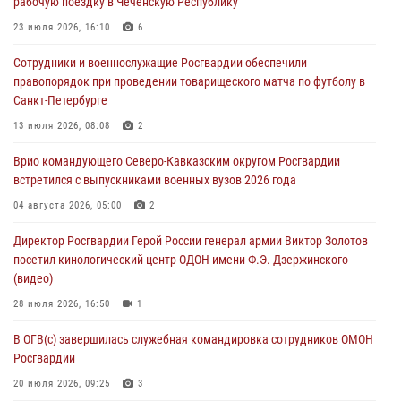
рабочую поездку в Чеченскую Республику
07 августа 2026, 11:34
3
1
23 июля 2026, 16:10
6
В Курске росгвардейцы провели занятие по основам
Сотрудники и военнослужащие Росгвардии обеспечили
взрывобезопасности
правопорядок при проведении товарищеского матча по футболу в
07 августа 2026, 11:33
Санкт-Петербурге
Рэпер ST посетил раненых росгвардейцев в Главном военном
13 июля 2026, 08:08
2
клиническом госпитале ведомства
Врио командующего Северо-Кавказским округом Росгвардии
07 августа 2026, 11:18
2
встретился с выпускниками военных вузов 2026 года
Патриотическая акция «Каникулы с Росгвардией» прошла в
04 августа 2026, 05:00
2
Воронеже
Директор Росгвардии Герой России генерал армии Виктор Золотов
07 августа 2026, 11:00
2
посетил кинологический центр ОДОН имени Ф.Э. Дзержинского
(видео)
28 июля 2026, 16:50
1
В ОГВ(с) завершилась служебная командировка сотрудников ОМОН
Росгвардии
20 июля 2026, 09:25
3