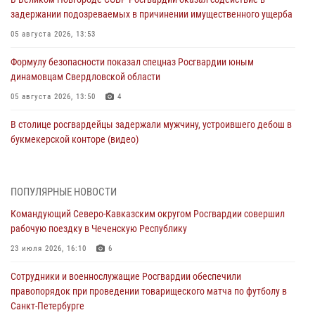
задержании подозреваемых в причинении имущественного ущерба
05 августа 2026, 13:53
Формулу безопасности показал спецназ Росгвардии юным
динамовцам Свердловской области
05 августа 2026, 13:50
4
В столице росгвардейцы задержали мужчину, устроившего дебош в
букмекерской конторе (видео)
05 августа 2026, 13:25
1
В Удмуртии при силовой поддержке спецназа Росгвардии
ПОПУЛЯРНЫЕ НОВОСТИ
задержаны подозреваемые в мошенничестве под видом оказания
Командующий Северо-Кавказским округом Росгвардии совершил
оздоровительных услуг (видео)
рабочую поездку в Чеченскую Республику
05 августа 2026, 13:20
1
1
23 июля 2026, 16:10
6
В Москве дети сотрудников и военнослужащих Росгвардии
Сотрудники и военнослужащие Росгвардии обеспечили
посетили мастер-класс по художественной гимнастике
правопорядок при проведении товарищеского матча по футболу в
05 августа 2026, 13:00
3
Санкт-Петербурге