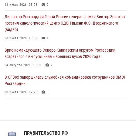
Офицеры Росгвардии и ветераны войск правопорядка почтили
13 июля 2026, 08:08
2
память генерала армии Ивана Кирилловича Яковлева
Директор Росгвардии Герой России генерал армии Виктор Золотов
05 августа 2026, 12:40
6
посетил кинологический центр ОДОН имени Ф.Э. Дзержинского
(видео)
Росгвардейцы приняли участие в акции «Волна памяти»,
посвящённой 83‑й годовщине освобождения Белгорода от
28 июля 2026, 16:50
1
немецко‑фашистских захватчиков
Врио командующего Северо-Кавказским округом Росгвардии
05 августа 2026, 12:13
1
встретился с выпускниками военных вузов 2026 года
04 августа 2026, 05:00
2
В ОГВ(с) завершилась служебная командировка сотрудников ОМОН
Росгвардии
20 июля 2026, 09:25
3
Директор Росгвардии Герой России генерал армии Виктор Золотов
поздравил специалистов подразделений тыла с профессиональным
праздником
31 июля 2026, 21:01
ПРАВИТЕЛЬСТВО РФ