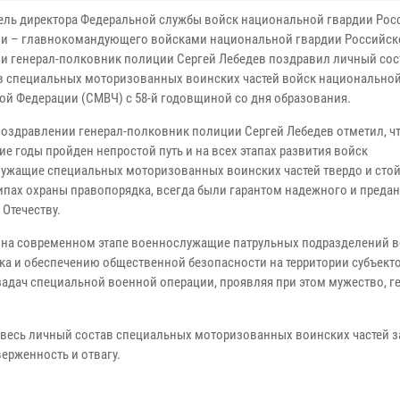
ель директора Федеральной службы войск национальной гвардии Рос
и – главнокомандующего войсками национальной гвардии Российск
и генерал-полковник полиции Сергей Лебедев поздравил личный сос
в специальных моторизованных воинских частей войск национальной
ой Федерации (СМВЧ) с 58-й годовщиной со дня образования.
поздравлении генерал-полковник полиции Сергей Лебедев отметил, чт
е годы пройден непростой путь и на всех этапах развития войск
ужащие специальных моторизованных воинских частей твердо и стой
ипах охраны правопорядка, всегда были гарантом надежного и преда
 Отечеству.
о на современном этапе военнослужащие патрульных подразделений 
ка и обеспечению общественной безопасности на территории субъект
задач специальной военной операции, проявляя при этом мужество, г
 весь личный состав специальных моторизованных воинских частей з
ерженность и отвагу.