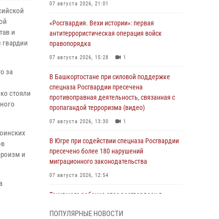
07 августа 2026, 21:01
сийской
ой
«Росгвардия. Вехи истории»: первая
тав и
антитеррористическая операция войск
 гвардии
правопорядка
07 августа 2026, 15:28
1
о за
В Башкортостане при силовой поддержке
спецназа Росгвардии пресечена
ко стояли
противоправная деятельность, связанная с
нного
пропагандой терроризма (видео)
07 августа 2026, 13:30
1
воинских
В Югре при содействии спецназа Росгвардии
ов
пресечено более 180 нарушений
ероизм и
миграционного законодательства
07 августа 2026, 12:54
а
Тонувшего ребенка спас росгвардеец в
Краснодарском крае
ПОПУЛЯРНЫЕ НОВОСТИ
07 августа 2026, 12:37