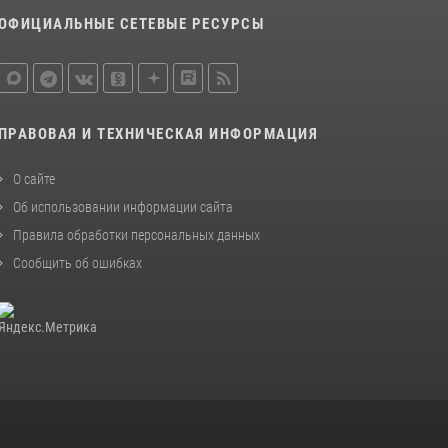
законодательства (видео)
ОФИЦИАЛЬНЫЕ СЕТЕВЫЕ РЕСУРСЫ
30 июля 2026, 08:00
1
В Челябинске росгвардейцы задержали
злоумышленников, напавших на бригаду
скорой помощи (видео)
ПРАВОВАЯ И ТЕХНИЧЕСКАЯ ИНФОРМАЦИЯ
14 июля 2026, 12:20
1
О сайте
В Росгвардии прошла военно-научная
Об использовании информации сайта
конференция по обобщению боевого опыта
Правила обработки персональных данных
08 июля 2026, 07:01
Сообщить об ошибках