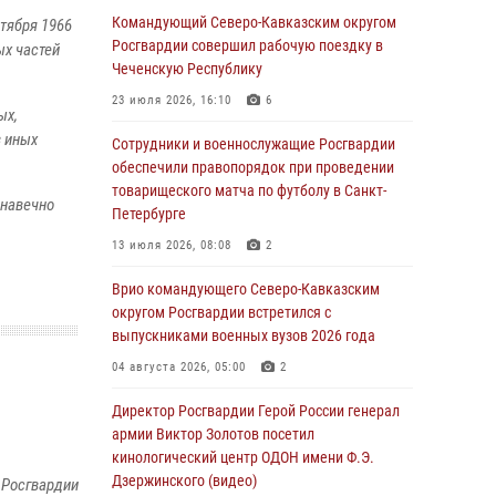
Командующий Северо-Кавказским округом
тября 1966
Юные гости из летних лагерей посетили
Росгвардии совершил рабочую поездку в
ых частей
кинологический центр Росгвардии (видео)
Чеченскую Республику
07 августа 2026, 12:20
3
1
23 июля 2026, 16:10
6
ых,
в иных
Представители ФСБ России по Уральскому
Сотрудники и военнослужащие Росгвардии
округу Росгвардии и ветераны военной
обеспечили правопорядок при проведении
контрразведки почтили память Николая
товарищеского матча по футболу в Санкт-
 навечно
Кузнецова
Петербурге
07 августа 2026, 12:00
4
13 июля 2026, 08:08
2
Ветеран войск правопорядка генерал-майор
Врио командующего Северо-Кавказским
Иван Пияшев – герой выпуска «Легенды
округом Росгвардии встретился с
армии с Александром Маршалом»
выпускниками военных вузов 2026 года
07 августа 2026, 12:00
04 августа 2026, 05:00
2
Росгвардейцы пресекли попытку руферов
Директор Росгвардии Герой России генерал
подняться на крышу Смольного собора в
армии Виктор Золотов посетил
Санкт-Петербурге (видео)
кинологический центр ОДОН имени Ф.Э.
Дзержинского (видео)
 Росгвардии
07 августа 2026, 11:34
3
1