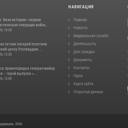
И
НАВИГАЦИЯ
. Вехи истории»: первая
Главная
стическая операция войск...
Новости
26, 15:28
Федеральная служба
Деятельность
из летних лагерей посетили
кий центр Росгвардии ...
Для граждан
26, 12:20
Документы
Контакты
йск правопорядка генерал-майор
 – герой выпуска «...
Герои
26, 12:00
Карта сайта
Открытые данные
дерации, 2026