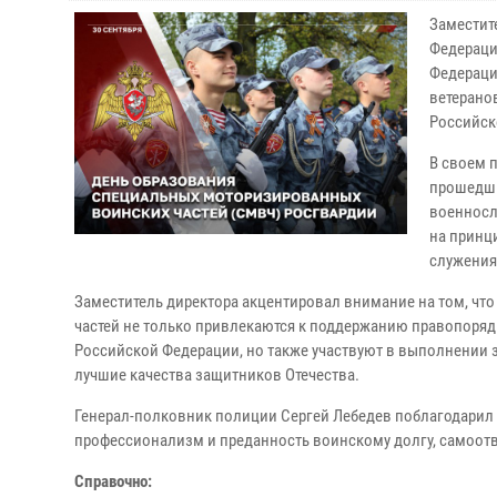
Заместит
Федераци
Федераци
ветерано
Российск
В своем 
прошедши
военносл
на принц
служения
Заместитель директора акцентировал внимание на том, чт
частей не только привлекаются к поддержанию правопоряд
Российской Федерации, но также участвуют в выполнении 
лучшие качества защитников Отечества.
Генерал-полковник полиции Сергей Лебедев поблагодарил
профессионализм и преданность воинскому долгу, самоотв
Справочно: