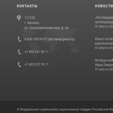
КОНТАКТЫ
НОВОСТ
«Росгвардия
111250
антитеррори
г. Москва,
07 августа 20
ул. Красноказарменная, д. 9а
Юные гости 
8 800 350 08 97 (автоинформатор)
кинологичес
07 августа 20
+7 495 361 84 11
Ветеран во
+7 495 622 39 11
Иван Пияшев
07 августа 20
© Федеральная служба войск национальной гвардии Российской Фе