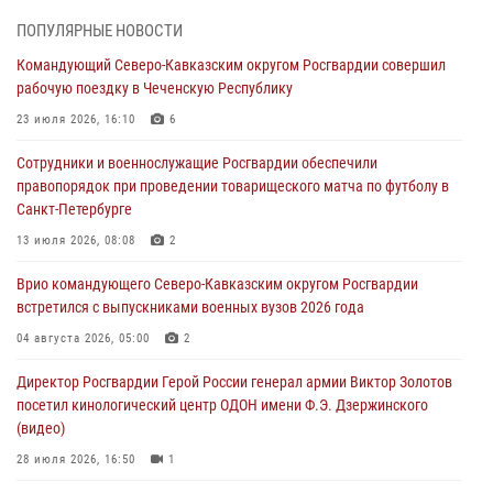
профессиональным праздником
ПОПУЛЯРНЫЕ НОВОСТИ
06 августа 2026, 21:01
Командующий Северо-Кавказским округом Росгвардии совершил
рабочую поездку в Чеченскую Республику
В Нижнем Новгороде состоялось Всероссийское совещание-
семинар по вопросам развития вневедомственной охраны
23 июля 2026, 16:10
6
Росгвардии (видео)
Сотрудники и военнослужащие Росгвардии обеспечили
06 августа 2026, 14:47
10
1
правопорядок при проведении товарищеского матча по футболу в
Санкт-Петербурге
В Брянске сотрудники и военнослужащие Росгвардии почтили
память Героя России Олега Визнюка
13 июля 2026, 08:08
2
06 августа 2026, 14:36
2
Врио командующего Северо-Кавказским округом Росгвардии
встретился с выпускниками военных вузов 2026 года
В кинологическом центре Уральского округа Росгвардии почтили
память товарищей, погибших при исполнении воинского долга
04 августа 2026, 05:00
2
06 августа 2026, 13:29
5
Директор Росгвардии Герой России генерал армии Виктор Золотов
посетил кинологический центр ОДОН имени Ф.Э. Дзержинского
В Центральном округе Росгвардии прошли мероприятия к
(видео)
108‑летию генерала армии И.К. Яковлева
28 июля 2026, 16:50
1
06 августа 2026, 13:24