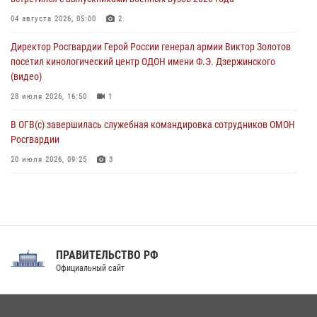
06 августа 2026, 05:12
04 августа 2026, 05:00
2
Росгвардейцы уничтожили свыше 120 беспилотников в ЛНР
Директор Росгвардии Герой России генерал армии Виктор Золотов
06 августа 2026, 05:00
посетил кинологический центр ОДОН имени Ф.Э. Дзержинского
(видео)
28 июля 2026, 16:50
1
В ОГВ(с) завершилась служебная командировка сотрудников ОМОН
Росгвардии
20 июля 2026, 09:25
3
Директор Росгвардии Герой России генерал армии Виктор Золотов
поздравил специалистов подразделений тыла с профессиональным
праздником
31 июля 2026, 21:01
ПРАВИТЕЛЬСТВО РФ
Праздник «Один день с Росгвардией» к 105-летию Центрального
Официальный сайт
округа прошел на Поклонной горе
18 июля 2026, 13:43
15
1