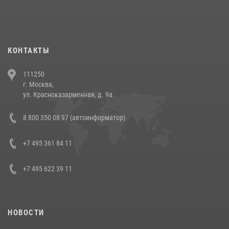
При силовой поддержке СОБР Росгвардии в Иркутской области
повели рейды по соблюдению миграционного законодательства
(видео)
30 июля 2026, 08:00
1
КОНТАКТЫ
В Челябинске росгвардейцы задержали злоумышленников,
111250
напавших на бригаду скорой помощи (видео)
г. Москва,
14 июля 2026, 12:20
1
ул. Красноказарменная, д. 9а
В Росгвардии прошла военно-научная конференция по обобщению
8 800 350 08 97 (автоинформатор)
боевого опыта
08 июля 2026, 07:01
+7 495 361 84 11
+7 495 622 39 11
НОВОСТИ