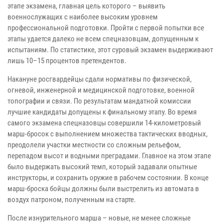
этапе экзамена, главная цель которого – выявить
военнослужащих с наиболее высоким уровнем
профессиональной подготовки. Пройти с первой попытки все
этапы удается далеко не всем спецназовцам, допущенным к
испытаниям. По статистике, этот суровый экзамен выдерживают
лишь 10–15 процентов претендентов.
Накануне росгвардейцы сдали нормативы по физической,
огневой, инженерной и медицинской подготовке, военной
топографии и связи. По результатам мандатной комиссии
лучшие кандидаты допущены к финальному этапу. Во время
самого экзамена спецназовцы совершили 14-километровый
марш-бросок с выполнением множества тактических вводных,
преодолели участки местности со сложным рельефом,
перепадом высот и водными преградами. Главное на этом этапе
было выдержать высокий темп, который задавали опытные
инструкторы, и сохранить оружие в рабочем состоянии. В конце
марш-броска бойцы должны были выстрелить из автомата в
воздух патроном, полученным на старте.
После изнурительного марша – новые, не менее сложные