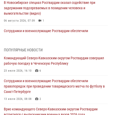
В Новосибирске спецназ Росгвардии оказал содействие при
задержании подозреваемых в похищении человека и
вымогательстве (видео)
06 августа 2026, 07:09
1
Сотрудники и военнослужащие Росгвардии обеспечили
правопорядок при проведении матча Кубка России по футболу в
Санкт-Петербурге
06 августа 2026, 07:03
3
ПОПУЛЯРНЫЕ НОВОСТИ
Командующий Северо-Кавказским округом Росгвардии совершил
В Грозном военнослужащие Росгвардии присоединились к
рабочую поездку в Чеченскую Республику
всероссийской донорской акции «От сердца к сердцу»
23 июля 2026, 16:10
6
06 августа 2026, 06:30
Сотрудники и военнослужащие Росгвардии обеспечили
В Бурятии и Приамурье росгвардейцы задержали подозреваемых в
правопорядок при проведении товарищеского матча по футболу в
незаконном обороте наркотиков
Санкт-Петербурге
06 августа 2026, 06:15
13 июля 2026, 08:08
2
На Сахалине при участии СОБР Росгвардии пресекли нелегальную
Врио командующего Северо-Кавказским округом Росгвардии
добычу биоресурсов
встретился с выпускниками военных вузов 2026 года