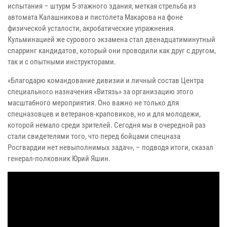
испытания – штурм 5-этажного здания, меткая стрельба из
автомата Калашникова и пистолета Макарова на фоне
физической усталости, акробатические упражнения.
Кульминацией же сурового экзамена стал двенадцатиминутный
спарринг кандидатов, который они проводили как друг с другом,
так и с опытными инструкторами.
«Благодарю командование дивизии и личный состав Центра
специального назначения «Витязь» за организацию этого
масштабного мероприятия. Оно важно не только для
спецназовцев и ветеранов-краповиков, но и для молодежи,
которой немало среди зрителей. Сегодня мы в очередной раз
стали свидетелями того, что перед бойцами спецназа
Росгвардии нет невыполнимых задач», – подводя итоги, сказал
генерал-полковник Юрий Яшин.