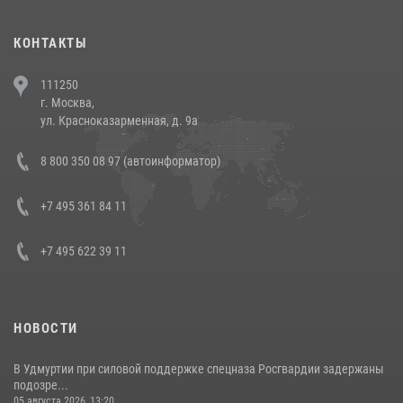
(видео)
30 июля 2026, 08:00
1
КОНТАКТЫ
В Челябинске росгвардейцы задержали злоумышленников,
111250
напавших на бригаду скорой помощи (видео)
г. Москва,
14 июля 2026, 12:20
1
ул. Красноказарменная, д. 9а
В Росгвардии прошла военно-научная конференция по обобщению
8 800 350 08 97 (автоинформатор)
боевого опыта
08 июля 2026, 07:01
+7 495 361 84 11
+7 495 622 39 11
НОВОСТИ
В Удмуртии при силовой поддержке спецназа Росгвардии задержаны
подозре...
05 августа 2026, 13:20