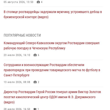
05 августа 2026, 13:50
4
В столице росгвардейцы задержали мужчину, устроившего дебош в
букмекерской конторе (видео)
05 августа 2026, 13:25
1
В Удмуртии при силовой поддержке спецназа Росгвардии
ПОПУЛЯРНЫЕ НОВОСТИ
задержаны подозреваемые в мошенничестве под видом оказания
Командующий Северо-Кавказским округом Росгвардии совершил
оздоровительных услуг (видео)
рабочую поездку в Чеченскую Республику
05 августа 2026, 13:20
1
1
23 июля 2026, 16:10
6
В Москве дети сотрудников и военнослужащих Росгвардии
Сотрудники и военнослужащие Росгвардии обеспечили
посетили мастер-класс по художественной гимнастике
правопорядок при проведении товарищеского матча по футболу в
05 августа 2026, 13:00
3
Санкт-Петербурге
Офицеры Росгвардии и ветераны войск правопорядка почтили
13 июля 2026, 08:08
2
память генерала армии Ивана Кирилловича Яковлева
Директор Росгвардии Герой России генерал армии Виктор Золотов
05 августа 2026, 12:40
6
посетил кинологический центр ОДОН имени Ф.Э. Дзержинского
(видео)
Росгвардейцы приняли участие в акции «Волна памяти»,
посвящённой 83‑й годовщине освобождения Белгорода от
28 июля 2026, 16:50
1