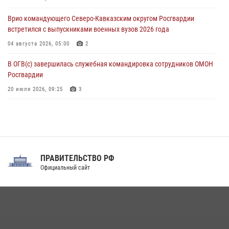
немецко‑фашистских захватчиков
Врио командующего Северо-Кавказским округом Росгвардии
05 августа 2026, 12:13
1
встретился с выпускниками военных вузов 2026 года
04 августа 2026, 05:00
2
В ОГВ(с) завершилась служебная командировка сотрудников ОМОН
Росгвардии
20 июля 2026, 09:25
3
Директор Росгвардии Герой России генерал армии Виктор Золотов
поздравил специалистов подразделений тыла с профессиональным
праздником
31 июля 2026, 21:01
ПРАВИТЕЛЬСТВО РФ
Праздник «Один день с Росгвардией» к 105-летию Центрального
Официальный сайт
округа прошел на Поклонной горе
18 июля 2026, 13:43
15
1
При силовой поддержке СОБР Росгвардии в Иркутской области
повели рейды по соблюдению миграционного законодательства