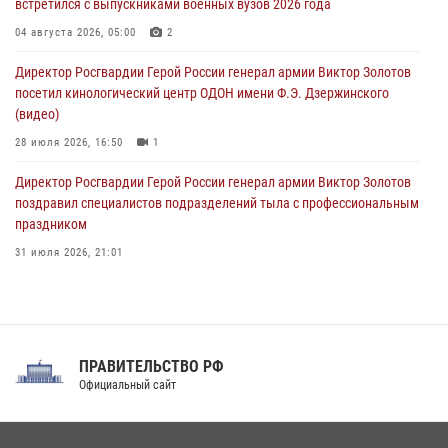
встретился с выпускниками военных вузов 2026 года
Всероссийская ведомственная акции «Каникулы с Росгвардией
проходит в Сибири
04 августа 2026, 05:00
2
09 августа 2026, 04:00
5
Директор Росгвардии Герой России генерал армии Виктор Золотов
посетил кинологический центр ОДОН имени Ф.Э. Дзержинского
(видео)
28 июля 2026, 16:50
1
Директор Росгвардии Герой России генерал армии Виктор Золотов
поздравил специалистов подразделений тыла с профессиональным
праздником
31 июля 2026, 21:01
В ОГВ(с) завершилась служебная командировка сотрудников ОМОН
Росгвардии
20 июля 2026, 09:25
3
ПРАВИТЕЛЬСТВО РФ
Праздник «Один день с Росгвардией» к 105-летию Центрального
Официальный сайт
округа прошел на Поклонной горе
18 июля 2026, 13:43
15
1