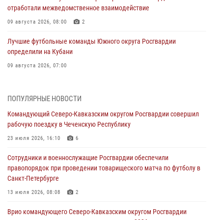
отработали межведомственное взаимодействие
09 августа 2026, 08:00
2
Лучшие футбольные команды Южного округа Росгвардии
определили на Кубани
09 августа 2026, 07:00
В Ульяновске росгвардейцы присоединились к донорской акции
(видео)
ПОПУЛЯРНЫЕ НОВОСТИ
09 августа 2026, 06:15
2
1
Командующий Северо-Кавказским округом Росгвардии совершил
рабочую поездку в Чеченскую Республику
Росгвардейцы провели занятие по стрелковой подготовке для
воспитанников Центра детского, юношеского туризма и
23 июля 2026, 16:10
6
краеведения Луганской Народной Республики
Сотрудники и военнослужащие Росгвардии обеспечили
09 августа 2026, 05:00
правопорядок при проведении товарищеского матча по футболу в
Санкт-Петербурге
В регионах Урала бойцам Росгвардии в зону СВО передали свежие
тиражи газет
13 июля 2026, 08:08
2
09 августа 2026, 05:00
Врио командующего Северо-Кавказским округом Росгвардии