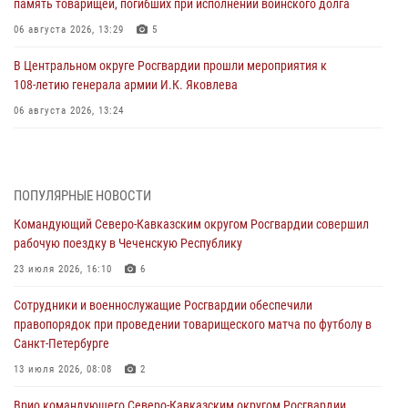
память товарищей, погибших при исполнении воинского долга
06 августа 2026, 13:29
5
В Центральном округе Росгвардии прошли мероприятия к
108‑летию генерала армии И.К. Яковлева
06 августа 2026, 13:24
Росгвардейцы задержали мужчину, открывшего стрельбу в
Подмосковье (видео)
06 августа 2026, 12:35
1
ПОПУЛЯРНЫЕ НОВОСТИ
Командующий Северо-Кавказским округом Росгвардии совершил
Росгвардейцы провели выставку вооружения для участников сбора
рабочую поездку в Чеченскую Республику
«Гвардеец» в Пензе (видео)
23 июля 2026, 16:10
6
06 августа 2026, 12:00
2
1
Сотрудники и военнослужащие Росгвардии обеспечили
В Курске росгвардейцы приняли участие в митинге, посвященном
правопорядок при проведении товарищеского матча по футболу в
второй годовщине вторжения ВСУ на территорию области
Санкт-Петербурге
06 августа 2026, 11:56
4
13 июля 2026, 08:08
2
В Санкт-Петербурге наряд Росгвардии задержал правонарушителя,
Врио командующего Северо-Кавказским округом Росгвардии