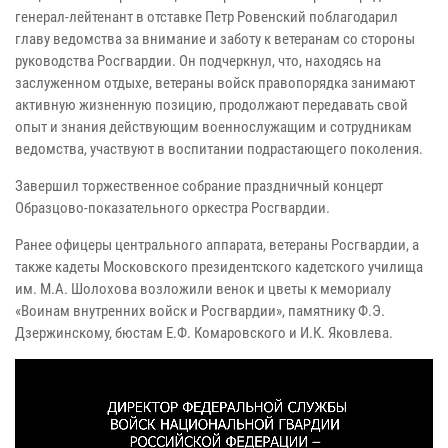
генерал-лейтенант в отставке Петр Ровенский поблагодарил
главу ведомства за внимание и заботу к ветеранам со стороны
руководства Росгвардии. Он подчеркнул, что, находясь на
заслуженном отдыхе, ветераны войск правопорядка занимают
активную жизненную позицию, продолжают передавать свой
опыт и знания действующим военнослужащим и сотрудникам
ведомства, участвуют в воспитании подрастающего поколения.
Завершил торжественное собрание праздничный концерт
Образцово-показательного оркестра Росгвардии.
Ранее офицеры центрального аппарата, ветераны Росгвардии, а
также кадеты Московского президентского кадетского училища
им. М.А. Шолохова возложили венок и цветы к мемориалу
«Воинам внутренних войск и Росгвардии», памятнику Ф.Э.
Дзержинскому, бюстам Е.Ф. Комаровского и И.К. Яковлева.