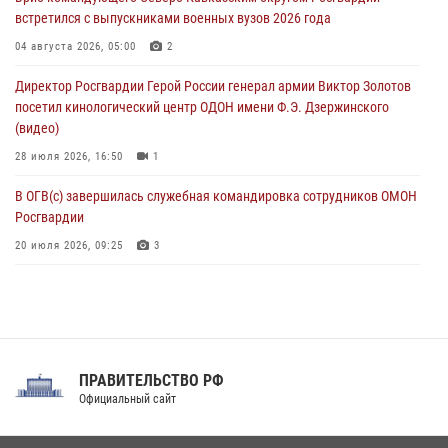
угрожавшего подростку травматическим пистолетом
встретился с выпускниками военных вузов 2026 года
06 августа 2026, 11:33
1
04 августа 2026, 05:00
2
В Зауралье при содействии СОБР Росгвардии ликвидирована
Директор Росгвардии Герой России генерал армии Виктор Золотов
крупная нарколаборатория
посетил кинологический центр ОДОН имени Ф.Э. Дзержинского
06 августа 2026, 11:27
(видео)
28 июля 2026, 16:50
1
В ОГВ(с) завершилась служебная командировка сотрудников ОМОН
Росгвардии
20 июля 2026, 09:25
3
Директор Росгвардии Герой России генерал армии Виктор Золотов
поздравил специалистов подразделений тыла с профессиональным
праздником
31 июля 2026, 21:01
ПРАВИТЕЛЬСТВО РФ
Праздник «Один день с Росгвардией» к 105-летию Центрального
Официальный сайт
округа прошел на Поклонной горе
18 июля 2026, 13:43
15
1