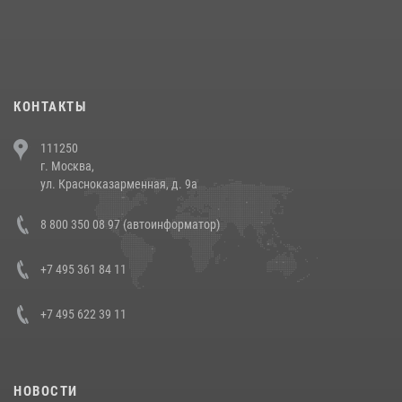
При силовой поддержке СОБР Росгвардии в Иркутской области
повели рейды по соблюдению миграционного законодательства
(видео)
30 июля 2026, 08:00
1
КОНТАКТЫ
В Челябинске росгвардейцы задержали злоумышленников,
111250
напавших на бригаду скорой помощи (видео)
г. Москва,
14 июля 2026, 12:20
1
ул. Красноказарменная, д. 9а
В Росгвардии прошла военно-научная конференция по обобщению
8 800 350 08 97 (автоинформатор)
боевого опыта
08 июля 2026, 07:01
+7 495 361 84 11
+7 495 622 39 11
НОВОСТИ