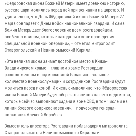
«Фёдоровская икона Божией Матери имеет древнюю историю,
русские цари молились перед ней при венчании на царство. И
удивительно, что День Фёдоровской иконы Божией Матери 27
марта совпадает с Днем войск национальной гвардии. И сама
Божия Матерь дает благословение всем росгвардейцам,
особенно воинам, которые находятся в зоне проведения
специальной военной операции», – отметил митрополит
Ставропольский и Невинномысский Кирилл.
«Эта великая икона займет достойное место в Князь-
Владимирском храме – главном храме Росгвардии,
расположенном в подмосковной Балашихе. Большое
количество военнослужащих и сотрудников Росгвардии будут
молиться перед иконой. И очень символично, что Фёдоровская
икона Божией Матери будет оберегать воинов нашего ведомства,
которые сейчас выполняют задачи в зоне СВО, в том числе и на
линии боевого соприкосновения», – подчеркнул генерал-
полковник Алексей Воробьев.
Заместитель директора Росгвардии поблагодарил митрополита
Ставропольского и Невинномысского Кирилла и