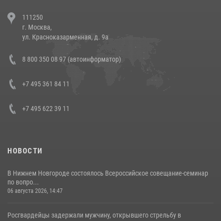
В Челябинске росгвардейцы задержали злоумышленников,
111250
напавших на бригаду скорой помощи (видео)
г. Москва,
14 июля 2026, 12:20
1
ул. Красноказарменная, д. 9а
В Росгвардии прошла военно-научная конференция по обобщению
8 800 350 08 97 (автоинформатор)
боевого опыта
08 июля 2026, 07:01
+7 495 361 84 11
+7 495 622 39 11
НОВОСТИ
В Нижнем Новгороде состоялось Всероссийское совещание-семинар
по вопро...
06 августа 2026, 14:47
Росгвардейцы задержали мужчину, открывшего стрельбу в