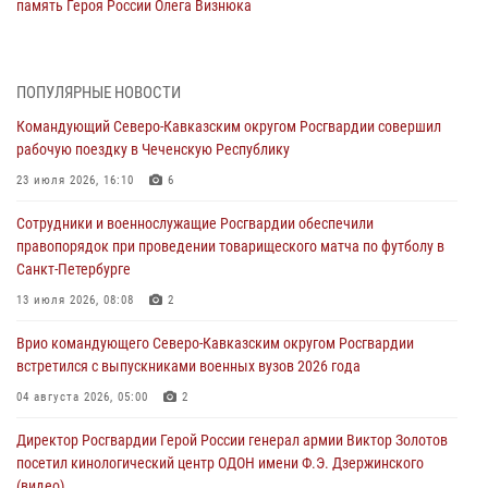
память Героя России Олега Визнюка
06 августа 2026, 14:36
2
В кинологическом центре Уральского округа Росгвардии почтили
ПОПУЛЯРНЫЕ НОВОСТИ
память товарищей, погибших при исполнении воинского долга
Командующий Северо-Кавказским округом Росгвардии совершил
06 августа 2026, 13:29
5
рабочую поездку в Чеченскую Республику
В Центральном округе Росгвардии прошли мероприятия к
23 июля 2026, 16:10
6
108‑летию генерала армии И.К. Яковлева
Сотрудники и военнослужащие Росгвардии обеспечили
06 августа 2026, 13:24
правопорядок при проведении товарищеского матча по футболу в
Санкт-Петербурге
Росгвардейцы задержали мужчину, открывшего стрельбу в
Подмосковье (видео)
13 июля 2026, 08:08
2
06 августа 2026, 12:35
1
Врио командующего Северо-Кавказским округом Росгвардии
встретился с выпускниками военных вузов 2026 года
Росгвардейцы провели выставку вооружения для участников сбора
«Гвардеец» в Пензе (видео)
04 августа 2026, 05:00
2
06 августа 2026, 12:00
2
1
Директор Росгвардии Герой России генерал армии Виктор Золотов
посетил кинологический центр ОДОН имени Ф.Э. Дзержинского
В Курске росгвардейцы приняли участие в митинге, посвященном
(видео)