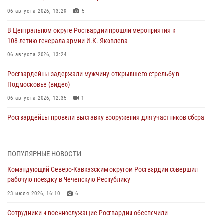
06 августа 2026, 13:29
5
В Центральном округе Росгвардии прошли мероприятия к
108‑летию генерала армии И.К. Яковлева
06 августа 2026, 13:24
Росгвардейцы задержали мужчину, открывшего стрельбу в
Подмосковье (видео)
06 августа 2026, 12:35
1
Росгвардейцы провели выставку вооружения для участников сбора
«Гвардеец» в Пензе (видео)
06 августа 2026, 12:00
2
1
ПОПУЛЯРНЫЕ НОВОСТИ
В Курске росгвардейцы приняли участие в митинге, посвященном
Командующий Северо-Кавказским округом Росгвардии совершил
второй годовщине вторжения ВСУ на территорию области
рабочую поездку в Чеченскую Республику
06 августа 2026, 11:56
4
23 июля 2026, 16:10
6
В Санкт-Петербурге наряд Росгвардии задержал правонарушителя,
Сотрудники и военнослужащие Росгвардии обеспечили
угрожавшего подростку травматическим пистолетом