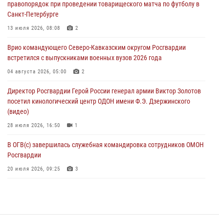
правопорядок при проведении товарищеского матча по футболу в
06 августа 2026, 11:33
1
Санкт-Петербурге
В Зауралье при содействии СОБР Росгвардии ликвидирована
13 июля 2026, 08:08
2
крупная нарколаборатория
Врио командующего Северо-Кавказским округом Росгвардии
06 августа 2026, 11:27
встретился с выпускниками военных вузов 2026 года
В Москве росгвардейцы задержали троих мужчин, устроивших
04 августа 2026, 05:00
2
пьяный дебош в баре (видео)
Директор Росгвардии Герой России генерал армии Виктор Золотов
06 августа 2026, 11:20
1
посетил кинологический центр ОДОН имени Ф.Э. Дзержинского
(видео)
28 июля 2026, 16:50
1
В ОГВ(с) завершилась служебная командировка сотрудников ОМОН
Росгвардии
20 июля 2026, 09:25
3
Директор Росгвардии Герой России генерал армии Виктор Золотов
поздравил специалистов подразделений тыла с профессиональным
праздником