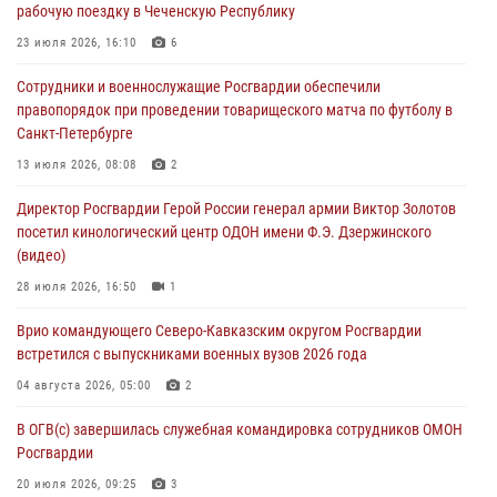
рабочую поездку в Чеченскую Республику
05 августа 2026, 13:53
23 июля 2026, 16:10
6
Формулу безопасности показал спецназ Росгвардии юным
Сотрудники и военнослужащие Росгвардии обеспечили
динамовцам Свердловской области
правопорядок при проведении товарищеского матча по футболу в
05 августа 2026, 13:50
4
Санкт-Петербурге
В столице росгвардейцы задержали мужчину, устроившего дебош в
13 июля 2026, 08:08
2
букмекерской конторе (видео)
Директор Росгвардии Герой России генерал армии Виктор Золотов
05 августа 2026, 13:25
1
посетил кинологический центр ОДОН имени Ф.Э. Дзержинского
(видео)
В Удмуртии при силовой поддержке спецназа Росгвардии
задержаны подозреваемые в мошенничестве под видом оказания
28 июля 2026, 16:50
1
оздоровительных услуг (видео)
Врио командующего Северо-Кавказским округом Росгвардии
05 августа 2026, 13:20
1
1
встретился с выпускниками военных вузов 2026 года
04 августа 2026, 05:00
2
В ОГВ(с) завершилась служебная командировка сотрудников ОМОН
Росгвардии
20 июля 2026, 09:25
3