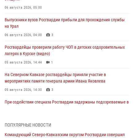
06 августа 2026, 05:00
Выпускники вузов Росгвардии прибыли для прохождения службы
на Урал
06 августа 2026, 04:00
3
Росгвардейцы проверили работу ЧОП в детских оздоровительных
лагерях в Курске (видео)
05 августа 2026, 14:44
1
На Северном Кавказе росгвардейцы приняли участие в
мероприятиях памяти генерала армии Ивана Яковлева
05 августа 2026, 14:30
3
При содействии спецназа Росгвардии задержаны подозреваемые в
организации незаконной миграции в Подмосковье (видео)
05 августа 2026, 14:25
1
ПОПУЛЯРНЫЕ НОВОСТИ
В Великом Новгороде СОБР Росгвардии оказал содействие в
Командующий Северо-Кавказским округом Росгвардии совершил
задержании подозреваемых в причинении имущественного ущерба