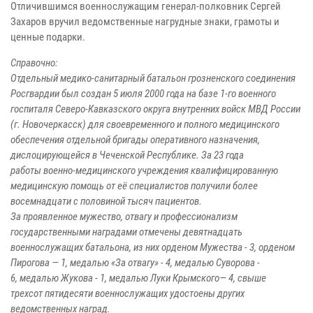
Отличившимся военнослужащим генерал-полковник Сергей
Захаров вручил ведомственные нагрудные знаки, грамоты и
ценные подарки.
Справочно:
Отдельный медико-санитарный батальон грозненского соединения
Росгвардии был создан 5 июля 2000 года на базе 1-го военного
госпиталя Северо-Кавказского округа внутренних войск МВД России
(г. Новочеркасск) для своевременного и полного медицинского
обеспечения отдельной бригады оперативного назначения,
дислоцирующейся в Чеченской Республике. За 23 года
работы
военно-медицинского учреждения квалифицированную
медицинскую помощь от её специалистов получили более
восемнадцати с половиной тысяч пациентов.
За проявленное мужество, отвагу и профессионализм
государственными наградами отмечены девятнадцать
военнослужащих батальона, из них орденом Мужества - 3, орденом
Пирогова — 1, медалью «За отвагу» - 4, медалью Суворова -
6,
медалью Жукова - 1, медалью Луки Крымского— 4, свыше
трехсот
пятидесяти военнослужащих удостоены других
ведомственных наград.