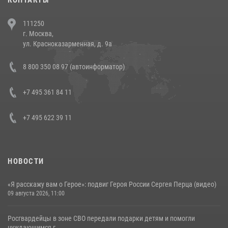
В Челябинске росгвардейцы задержали злоумышленников,
111250
напавших на бригаду скорой помощи (видео)
г. Москва,
14 июля 2026, 12:20
1
ул. Красноказарменная, д. 9а
Состоялась рабочая встреча директора Росгвардии Героя России
8 800 350 08 97 (автоинформатор)
генерала армии Виктора Золотова с заместителем полномочного
представителя Президента Российской Федерации в Северо-
Кавказском федеральном округе Виталием Кузнецовым
+7 495 361 84 11
30 июля 2026, 15:35
4
+7 495 622 39 11
НОВОСТИ
«Я расскажу вам о Герое»: подвиг Героя России Сергея Перца (видео)
09 августа 2026, 11:00
Росгвардейцы в зоне СВО передали подарки детям и помогли
нуждающимся г...