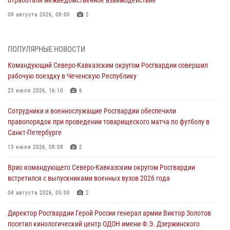
09 августа 2026, 08:00
2
Лучшие футбольные команды Южного округа Росгвардии
определили на Кубани
ПОПУЛЯРНЫЕ НОВОСТИ
09 августа 2026, 07:00
Командующий Северо-Кавказским округом Росгвардии совершил
рабочую поездку в Чеченскую Республику
В Ульяновске росгвардейцы присоединились к донорской акции
(видео)
23 июля 2026, 16:10
6
09 августа 2026, 06:15
2
1
Сотрудники и военнослужащие Росгвардии обеспечили
правопорядок при проведении товарищеского матча по футболу в
В регионах Урала бойцам Росгвардии в зону СВО передали свежие
Санкт-Петербурге
тиражи газет
13 июля 2026, 08:08
2
09 августа 2026, 05:00
Врио командующего Северо-Кавказским округом Росгвардии
Росгвардейцы провели занятие по стрелковой подготовке для
встретился с выпускниками военных вузов 2026 года
воспитанников Центра детского, юношеского туризма и
краеведения Луганской Народной Республики
04 августа 2026, 05:00
2
09 августа 2026, 05:00
Директор Росгвардии Герой России генерал армии Виктор Золотов
посетил кинологический центр ОДОН имени Ф.Э. Дзержинского