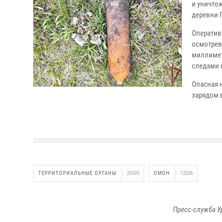
и уничто
деревни Г
Оператив
осмотрев
миллимет
следами 
Опасная 
зарядом 
ТЕРРИТОРИАЛЬНЫЕ ОРГАНЫ
28595
ОМОН
13206
Пресс-служба У