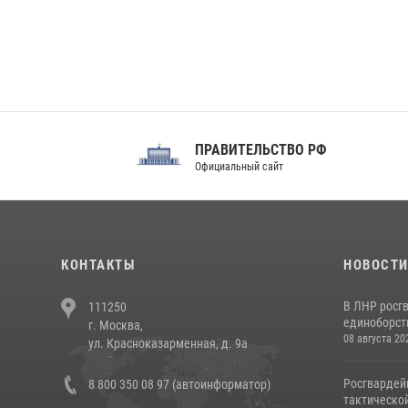
ПРАВИТЕЛЬСТВО РФ
Сов
Официальный сайт
Феде
КОНТАКТЫ
НОВОСТ
В ЛНР росг
111250
единоборст
г. Москва,
08 августа 20
ул. Красноказарменная, д. 9а
Росгвардей
8 800 350 08 97 (автоинформатор)
тактической