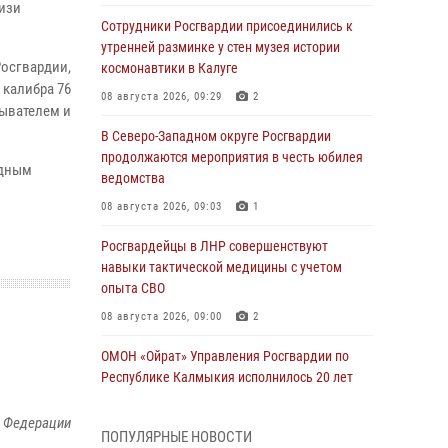
лизи
Сотрудники Росгвардии присоединились к
утренней разминке у стен музея истории
осгвардии,
космонавтики в Калуге
 калибра 76
08 августа 2026, 09:29
2
ывателем и
В Северо-Западном округе Росгвардии
продолжаются мероприятия в честь юбилея
адным
ведомства
08 августа 2026, 09:03
1
Росгвардейцы в ЛНР совершенствуют
навыки тактической медицины с учетом
опыта СВО
08 августа 2026, 09:00
2
ОМОН «Ойрат» Управления Росгвардии по
Республике Калмыкия исполнилось 20 лет
08 августа 2026, 07:00
й Федерации
ПОПУЛЯРНЫЕ НОВОСТИ
Военнослужащие Софринской бригады