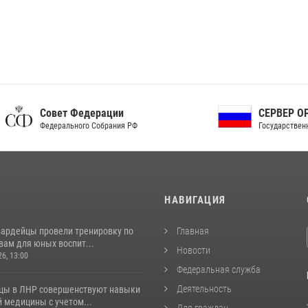
ет Федерации
СЕРВЕР ОРГАНОВ
рального Собрания РФ
Государственной власти РФ
И
НАВИГАЦИЯ
вардейцы провели тренировку по
Главная
вам для юных воспит...
Новости
26, 13:00
Федеральная служба
Деятельность
цы в ЛНР совершенствуют навыки
 медицины с учетом...