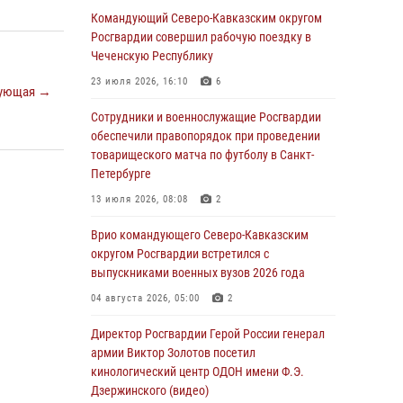
Росгвардии встретились с участником
Командующий Северо-Кавказским округом
патриотического проекта «Дорогой
Росгвардии совершил рабочую поездку в
Ломоносова — дорогой к Победе в СВО»
Чеченскую Республику
(видео)
23 июля 2026, 16:10
6
ующая →
08 августа 2026, 07:00
2
1
Сотрудники и военнослужащие Росгвардии
В Кабардино-Балкарии сотрудники
обеспечили правопорядок при проведении
Росгвардии провели турнир по настольному
товарищеского матча по футболу в Санкт-
теннису ко Дню физкультурника
Петербурге
08 августа 2026, 07:00
13 июля 2026, 08:08
2
Росгвардейцы обеспечили безопасность
Врио командующего Северо-Кавказским
«Поезда Победы» в Кузбассе
округом Росгвардии встретился с
выпускниками военных вузов 2026 года
08 августа 2026, 07:00
04 августа 2026, 05:00
2
В Москве росгвардейцы оказали помощь
медикам и девушке с ограниченными
Директор Росгвардии Герой России генерал
возможностями здоровья (видео)
армии Виктор Золотов посетил
кинологический центр ОДОН имени Ф.Э.
08 августа 2026, 06:32
1
Дзержинского (видео)