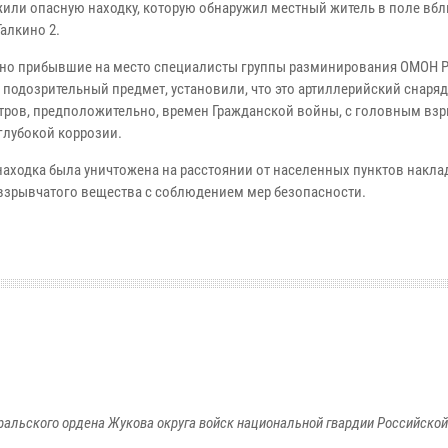
жили опасную находку, которую обнаружил местный житель в поле вб
алкино 2.
но прибывшие на место специалисты группы разминирования ОМОН Р
 подозрительный предмет, установили, что это артиллерийский снаряд
ров, предположительно, времен Гражданской войны, с головным взр
глубокой коррозии.
находка была уничтожена на расстоянии от населенных пунктов накл
взрывчатого вещества с соблюдением мер безопасности.
ральского ордена Жукова округа войск национальной гвардии Российско