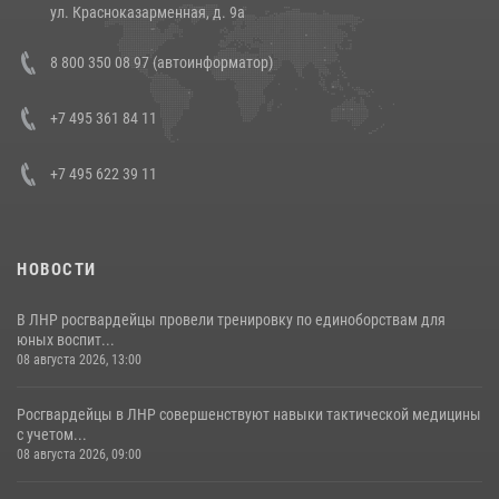
14 июля 2026, 12:20
1
ул. Красноказарменная, д. 9а
Состоялась рабочая встреча директора Росгвардии Героя России
8 800 350 08 97 (автоинформатор)
генерала армии Виктора Золотова с заместителем полномочного
представителя Президента Российской Федерации в Северо-
Кавказском федеральном округе Виталием Кузнецовым
+7 495 361 84 11
30 июля 2026, 15:35
4
+7 495 622 39 11
НОВОСТИ
В ЛНР росгвардейцы провели тренировку по единоборствам для
юных воспит...
08 августа 2026, 13:00
Росгвардейцы в ЛНР совершенствуют навыки тактической медицины
с учетом...
08 августа 2026, 09:00