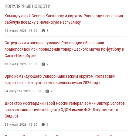
ОМОН «Ойрат» Управления Росгвардии по Республике Калмыкия
ПОПУЛЯРНЫЕ НОВОСТИ
исполнилось 20 лет
Командующий Северо-Кавказским округом Росгвардии совершил
08 августа 2026, 07:00
рабочую поездку в Чеченскую Республику
В Кабардино-Балкарии сотрудники Росгвардии провели турнир по
23 июля 2026, 16:10
6
настольному теннису ко Дню физкультурника
Сотрудники и военнослужащие Росгвардии обеспечили
08 августа 2026, 07:00
правопорядок при проведении товарищеского матча по футболу в
Санкт-Петербурге
Военнослужащие Софринской бригады Росгвардии встретились с
участником патриотического проекта «Дорогой Ломоносова —
13 июля 2026, 08:08
2
дорогой к Победе в СВО» (видео)
Врио командующего Северо-Кавказским округом Росгвардии
08 августа 2026, 07:00
2
1
встретился с выпускниками военных вузов 2026 года
В Москве росгвардейцы оказали помощь медикам и девушке с
04 августа 2026, 05:00
2
ограниченными возможностями здоровья (видео)
Директор Росгвардии Герой России генерал армии Виктор Золотов
08 августа 2026, 06:32
1
посетил кинологический центр ОДОН имени Ф.Э. Дзержинского
(видео)
28 июля 2026, 16:50
1