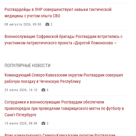
Росгвардейцы в ЛНР совершенствуют навыки тактической
медицины с учетом опыта СВО
08 августа 2026, 09:00
2
Военнослужащие Софринской бригады Росгвардии встретились с
участником патриотического проекта «Дорогой Ломоносова —
дорогой к Победе в СВО» (видео)
08 августа 2026, 07:00
2
1
ПОПУЛЯРНЫЕ НОВОСТИ
ОМОН «Ойрат» Управления Росгвардии по Республике Калмыкия
Командующий Северо-Кавказским округом Росгвардии совершил
исполнилось 20 лет
рабочую поездку в Чеченскую Республику
08 августа 2026, 07:00
23 июля 2026, 16:10
6
В Кабардино-Балкарии сотрудники Росгвардии провели турнир по
Сотрудники и военнослужащие Росгвардии обеспечили
настольному теннису ко Дню физкультурника
правопорядок при проведении товарищеского матча по футболу в
08 августа 2026, 07:00
Санкт-Петербурге
Росгвардейцы обеспечили безопасность «Поезда Победы» в
13 июля 2026, 08:08
2
Кузбассе
Врио командующего Северо-Кавказским округом Росгвардии