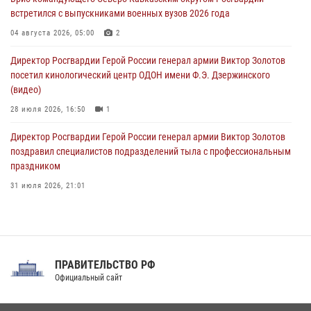
08 августа 2026, 07:00
встретился с выпускниками военных вузов 2026 года
В Москве росгвардейцы оказали помощь медикам и девушке с
04 августа 2026, 05:00
2
ограниченными возможностями здоровья (видео)
Директор Росгвардии Герой России генерал армии Виктор Золотов
08 августа 2026, 06:32
1
посетил кинологический центр ОДОН имени Ф.Э. Дзержинского
(видео)
28 июля 2026, 16:50
1
Директор Росгвардии Герой России генерал армии Виктор Золотов
поздравил специалистов подразделений тыла с профессиональным
праздником
31 июля 2026, 21:01
В ОГВ(с) завершилась служебная командировка сотрудников ОМОН
Росгвардии
20 июля 2026, 09:25
3
ПРАВИТЕЛЬСТВО РФ
Праздник «Один день с Росгвардией» к 105-летию Центрального
Официальный сайт
округа прошел на Поклонной горе
18 июля 2026, 13:43
15
1