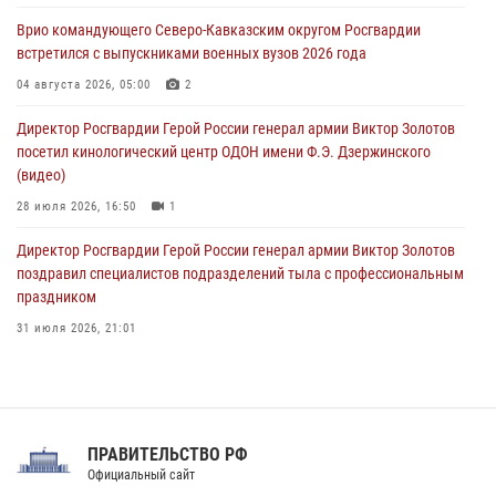
Кузбассе
Врио командующего Северо-Кавказским округом Росгвардии
08 августа 2026, 07:00
встретился с выпускниками военных вузов 2026 года
В Москве росгвардейцы оказали помощь медикам и девушке с
04 августа 2026, 05:00
2
ограниченными возможностями здоровья (видео)
Директор Росгвардии Герой России генерал армии Виктор Золотов
08 августа 2026, 06:32
1
посетил кинологический центр ОДОН имени Ф.Э. Дзержинского
(видео)
28 июля 2026, 16:50
1
Директор Росгвардии Герой России генерал армии Виктор Золотов
поздравил специалистов подразделений тыла с профессиональным
праздником
31 июля 2026, 21:01
В ОГВ(с) завершилась служебная командировка сотрудников ОМОН
Росгвардии
20 июля 2026, 09:25
3
ПРАВИТЕЛЬСТВО РФ
Праздник «Один день с Росгвардией» к 105-летию Центрального
Официальный сайт
округа прошел на Поклонной горе