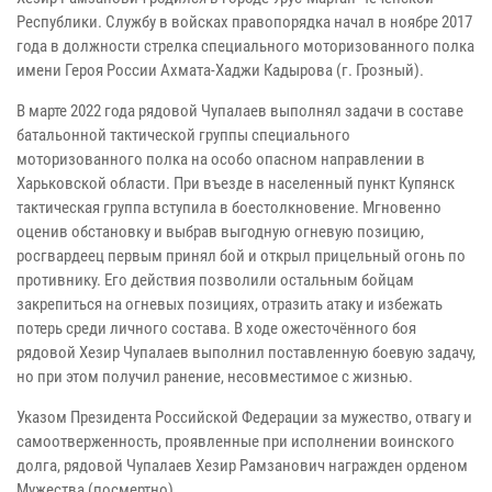
Республики. Службу в войсках правопорядка начал в ноябре 2017
года в должности стрелка специального моторизованного полка
имени Героя России Ахмата-Хаджи Кадырова (г. Грозный).
В марте 2022 года рядовой Чупалаев выполнял задачи в составе
батальонной тактической группы специального
моторизованного полка на особо опасном направлении в
Харьковской области. При въезде в населенный пункт Купянск
тактическая группа вступила в боестолкновение. Мгновенно
оценив обстановку и выбрав выгодную огневую позицию,
росгвардеец первым принял бой и открыл прицельный огонь по
противнику. Его действия позволили остальным бойцам
закрепиться на огневых позициях, отразить атаку и избежать
потерь среди личного состава. В ходе ожесточённого боя
рядовой Хезир Чупалаев выполнил поставленную боевую задачу,
но при этом получил ранение, несовместимое с жизнью.
Указом Президента Российской Федерации за мужество, отвагу и
самоотверженность, проявленные при исполнении воинского
долга, рядовой Чупалаев Хезир Рамзанович награжден орденом
Мужества (посмертно).