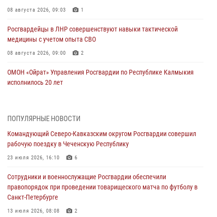
08 августа 2026, 09:03
1
Росгвардейцы в ЛНР совершенствуют навыки тактической
медицины с учетом опыта СВО
08 августа 2026, 09:00
2
ОМОН «Ойрат» Управления Росгвардии по Республике Калмыкия
исполнилось 20 лет
08 августа 2026, 07:00
В Кабардино-Балкарии сотрудники Росгвардии провели турнир по
ПОПУЛЯРНЫЕ НОВОСТИ
настольному теннису ко Дню физкультурника
Командующий Северо-Кавказским округом Росгвардии совершил
08 августа 2026, 07:00
рабочую поездку в Чеченскую Республику
Военнослужащие Софринской бригады Росгвардии встретились с
23 июля 2026, 16:10
6
участником патриотического проекта «Дорогой Ломоносова —
Сотрудники и военнослужащие Росгвардии обеспечили
дорогой к Победе в СВО» (видео)
правопорядок при проведении товарищеского матча по футболу в
08 августа 2026, 07:00
2
1
Санкт-Петербурге
Росгвардейцы обеспечили безопасность «Поезда Победы» в
13 июля 2026, 08:08
2