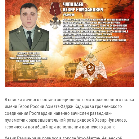
В списки личного состава специального моторизованного полка
имени Героя России Ахмата-Хаджи Кадырова грозненского
соединения Росгвардии навечно зачислен разведчик-
пулеметчик разведывательной роты рядовой Хезир Чупалаев,
героически погибший при исполнении воинского долга.
Хезир Рамзанович родился в городе Урус-Мартан Чеченской