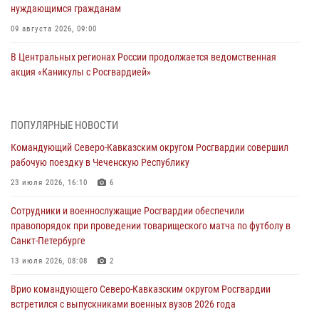
нуждающимся гражданам
09 августа 2026, 09:00
В Центральных регионах России продолжается ведомственная
акция «Каникулы с Росгвардией»
09 августа 2026, 08:00
8
В Чеченской Республике пожарные расчеты Росгвардии и МЧС
ПОПУЛЯРНЫЕ НОВОСТИ
отработали межведомственное взаимодействие
Командующий Северо-Кавказским округом Росгвардии совершил
09 августа 2026, 08:00
2
рабочую поездку в Чеченскую Республику
Лучшие футбольные команды Южного округа Росгвардии
23 июля 2026, 16:10
6
определили на Кубани
Сотрудники и военнослужащие Росгвардии обеспечили
09 августа 2026, 07:00
правопорядок при проведении товарищеского матча по футболу в
Санкт-Петербурге
В Ульяновске росгвардейцы присоединились к донорской акции
(видео)
13 июля 2026, 08:08
2
09 августа 2026, 06:15
2
1
Врио командующего Северо-Кавказским округом Росгвардии
встретился с выпускниками военных вузов 2026 года
В регионах Урала бойцам Росгвардии в зону СВО передали свежие