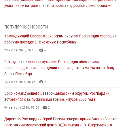
участником патриотического проекта «Дорогой Ломоносова —
дорогой к Победе в СВО» (видео)
08 августа 2026, 07:00
2
1
ПОПУЛЯРНЫЕ НОВОСТИ
Росгвардейцы обеспечили безопасность «Поезда Победы» в
Командующий Северо-Кавказским округом Росгвардии совершил
Кузбассе
рабочую поездку в Чеченскую Республику
08 августа 2026, 07:00
23 июля 2026, 16:10
6
ОМОН «Ойрат» Управления Росгвардии по Республике Калмыкия
Сотрудники и военнослужащие Росгвардии обеспечили
исполнилось 20 лет
правопорядок при проведении товарищеского матча по футболу в
08 августа 2026, 07:00
Санкт-Петербурге
В Кабардино-Балкарии сотрудники Росгвардии провели турнир по
13 июля 2026, 08:08
2
настольному теннису ко Дню физкультурника
Врио командующего Северо-Кавказским округом Росгвардии
08 августа 2026, 07:00
встретился с выпускниками военных вузов 2026 года
В Москве росгвардейцы оказали помощь медикам и девушке с
04 августа 2026, 05:00
2
ограниченными возможностями здоровья (видео)
Директор Росгвардии Герой России генерал армии Виктор Золотов
08 августа 2026, 06:32
1
посетил кинологический центр ОДОН имени Ф.Э. Дзержинского