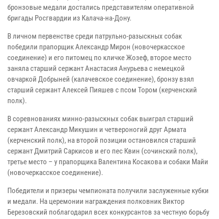
бронзовые медали достались представителям оперативной
бригады Росгвардии из Калача-на-Дону.
В личном первенстве среди патрульно-разыскных собак
победили прапорщик Александр Мирон (новочеркасское
соединение) и его питомец по кличке Жозеф, второе место
заняла старший сержант Анастасия Анурьева с немецкой
овчаркой Добрыней (калачевское соединение), бронзу взял
старший сержант Алексей Пияшев с псом Тором (керченский
полк).
В соревнованиях минно-разыскных собак выиграл старший
сержант Александр Микушин и четвероногий друг Армата
(керченский полк), на второй позиции остановился старший
сержант Дмитрий Саркисов и его пес Квин (сочинский полк),
третье место – у прапорщика Валентина Косакова и собаки Майи
(новочеркасское соединение).
Победители и призеры чемпионата получили заслуженные кубки
и медали. На церемонии награждения полковник Виктор
Березовский поблагодарил всех конкурсантов за честную борьбу