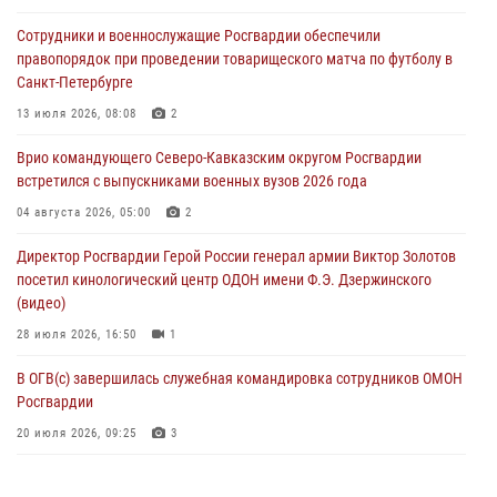
клиническом госпитале ведомства
Сотрудники и военнослужащие Росгвардии обеспечили
07 августа 2026, 11:18
2
правопорядок при проведении товарищеского матча по футболу в
Санкт-Петербурге
Патриотическая акция «Каникулы с Росгвардией» прошла в
Воронеже
13 июля 2026, 08:08
2
07 августа 2026, 11:00
2
Врио командующего Северо-Кавказским округом Росгвардии
встретился с выпускниками военных вузов 2026 года
В Ставрополе офицеры Росгвардии стали участниками пресс-
конференции по вопросам в сфере оборота оружия
04 августа 2026, 05:00
2
07 августа 2026, 11:00
Директор Росгвардии Герой России генерал армии Виктор Золотов
посетил кинологический центр ОДОН имени Ф.Э. Дзержинского
(видео)
28 июля 2026, 16:50
1
В ОГВ(с) завершилась служебная командировка сотрудников ОМОН
Росгвардии
20 июля 2026, 09:25
3
Директор Росгвардии Герой России генерал армии Виктор Золотов