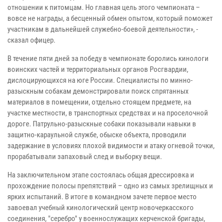
отношении к питомцам. Но главная цель этого чемпионата –
вовсе не награды, а бесценный обмен опытом, который поможет
участникам в дальнейшей служебно-боевой деятельности», -
сказал офицер.
В течение пяти дней за победу в чемпионате боролись кинологи
воинских частей и территориальных органов Росгвардии,
дислоцирующихся на юге России. Специалисты по минно-
разыскным собакам демонстрировали поиск спрятанных
материалов в помещении, отдельно стоящем предмете, на
участке местности, в транспортных средствах и на проселочной
дороге. Патрульно-разыскные собаки показывали навыки в
защитно-караульной службе, обыске объекта, проводили
задержание в условиях плохой видимости и атаку огневой точки,
прорабатывали запаховый след и выборку вещи.
На заключительном этапе состоялась общая дрессировка и
прохождение полосы препятствий – одно из самых зрелищных и
ярких испытаний. В итоге в командном зачете первое место
завоевал учебный кинологический центр новочеркасского
соединения, "серебро" у военнослужащих керченской бригады,