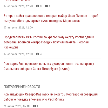
07 августа 2026, 12:20
3
1
Ветеран войск правопорядка генерал-майор Иван Пияшев – герой
выпуска «Легенды армии с Александром Маршалом»
07 августа 2026, 12:00
Представители ФСБ России по Уральскому округу Росгвардии и
ветераны военной контрразведки почтили память Николая
Кузнецова
07 августа 2026, 12:00
4
Росгвардейцы пресекли попытку руферов подняться на крышу
Смольного собора в Санкт-Петербурге (видео)
07 августа 2026, 11:34
3
1
В Курске росгвардейцы провели занятие по основам
ПОПУЛЯРНЫЕ НОВОСТИ
взрывобезопасности
Командующий Северо-Кавказским округом Росгвардии совершил
07 августа 2026, 11:33
рабочую поездку в Чеченскую Республику
Рэпер ST посетил раненых росгвардейцев в Главном военном
23 июля 2026, 16:10
6