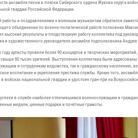
ости ансамбля песни и пляски Сибирского ордена Жукова округа войс
ьной гвардии Российской Федерации.
й работы и поздравлениями к военным музыкантам обратился замест
щего объединения по военно-политической работе полковник Максим
ил высокие результаты и плодотворную работу коллектива под руков
ка и художественного руководителя ансамбля подполковника Андрея 
 году артисты провели более 90 концертов и творческих мероприятий,
 свыше 80 тысяч зрителей. Выступления коллектива были адресованы
ужащим и сотрудникам ведомства, так и гражданскому населению, ве
кое воспитание и укрепление престижа службы. Кроме того, ансамбл
 в войсках национальной гвардии и удостоен гран-при на Всероссийс
е успехи в службе наиболее отличившимся военнослужащим и гражда
енные медали, ценные подарки и почётные грамоты.