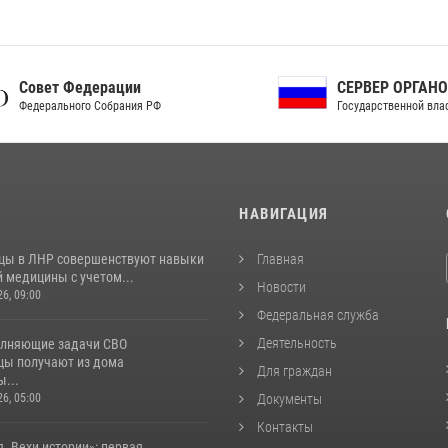
ет Федерации
СЕРВЕР ОРГАНОВ
рального Собрания РФ
Государственной власти РФ
И
НАВИГАЦИЯ
цы в ЛНР совершенствуют навыки
Главная
 медицины с учетом...
Новости
26, 09:00
Федеральная служба
Деятельность
лняющие задачи СВО
цы получают из дома
Для граждан
...
26, 05:00
Документы
Контакты
. Вехи истории»: первая