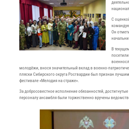
деятельн
национал
С оценко
командую
Он отмет
начальни
В текущем
посетили
военносл
молодёжи, внося значительный вклад в военно-патриотичес
пляски Сибирского округа Росгвардии был признан лучшим
фестивале «Мелодия на страже».
За добросовестное исполнение обязанностей, достигнуты
персоналу ансамбля были торжественно вручены ведомств