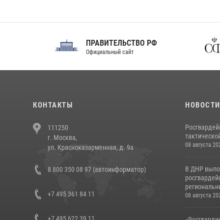
ПРАВИТЕЛЬСТВО РФ
Сов
Официальный сайт
Феде
КОНТАКТЫ
НОВОСТ
Росгвардей
111250
тактической
г. Москва,
08 августа 20
ул. Красноказарменная, д. 9а
В ДНР выпо
8 800 350 08 97 (автоинформатор)
росгвардей
региональны
+7 495 361 84 11
08 августа 20
+7 495 622 39 11
«Росгвардия