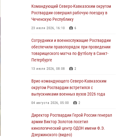
патриотического проекта «Дорогой
Командующий Северо-Кавказским округом
Ломоносова — дорогой к Победе в СВО»
Росгвардии совершил рабочую поездку в
(видео)
Чеченскую Республику
08 августа 2026, 07:00
2
1
23 июля 2026, 16:10
6
В Москве росгвардейцы оказали помощь
Сотрудники и военнослужащие Росгвардии
медикам и девушке с ограниченными
обеспечили правопорядок при проведении
возможностями здоровья (видео)
товарищеского матча по футболу в Санкт-
Петербурге
08 августа 2026, 06:32
1
13 июля 2026, 08:08
2
Спецназ Росгвардии в Марий Эл почтил
память товарища на тактическом турнире
Врио командующего Северо-Кавказским
(видео)
округом Росгвардии встретился с
выпускниками военных вузов 2026 года
08 августа 2026, 06:15
9
1
04 августа 2026, 05:00
2
День физкультурника в Уральском округе
Росгвардии отметили турнирами, мастер-
Директор Росгвардии Герой России генерал
классами и легкоатлетическими забегами
армии Виктор Золотов посетил
кинологический центр ОДОН имени Ф.Э.
08 августа 2026, 06:03
9
Дзержинского (видео)