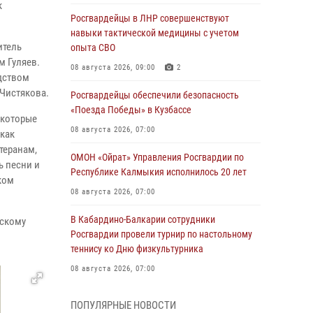
к
Росгвардейцы в ЛНР совершенствуют
навыки тактической медицины с учетом
итель
опыта СВО
 Гуляев.
08 августа 2026, 09:00
2
одством
Чистякова.
Росгвардейцы обеспечили безопасность
«Поезда Победы» в Кузбассе
 которые
08 августа 2026, 07:00
 как
теранам,
ОМОН «Ойрат» Управления Росгвардии по
ь песни и
Республике Калмыкия исполнилось 20 лет
ком
08 августа 2026, 07:00
В Кабардино-Балкарии сотрудники
нскому
Росгвардии провели турнир по настольному
теннису ко Дню физкультурника
08 августа 2026, 07:00
Военнослужащие Софринской бригады
ПОПУЛЯРНЫЕ НОВОСТИ
Росгвардии встретились с участником