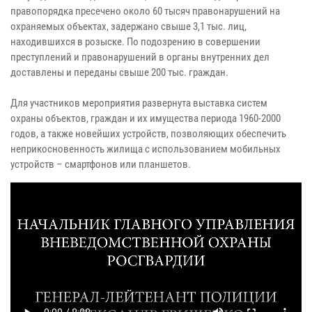
правопорядка пресечено около 60 тысяч правонарушений на
охраняемых объектах, задержано свыше 3,1 тыс. лиц,
находившихся в розыске. По подозрению в совершении
преступлений и правонарушений в органы внутренних дел
доставлены и переданы свыше 200 тыс. граждан.
Для участников мероприятия развернута выставка систем
охраны объектов, граждан и их имущества периода 1960-2000
годов, а также новейших устройств, позволяющих обеспечить
неприкосновенность жилища с использованием мобильных
устройств – смартфонов или планшетов.