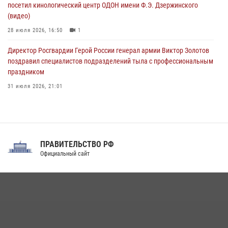
08 августа 2026, 06:32
1
посетил кинологический центр ОДОН имени Ф.Э. Дзержинского
(видео)
28 июля 2026, 16:50
1
Директор Росгвардии Герой России генерал армии Виктор Золотов
поздравил специалистов подразделений тыла с профессиональным
праздником
31 июля 2026, 21:01
В ОГВ(с) завершилась служебная командировка сотрудников ОМОН
Росгвардии
20 июля 2026, 09:25
3
ПРАВИТЕЛЬСТВО РФ
Праздник «Один день с Росгвардией» к 105-летию Центрального
Официальный сайт
округа прошел на Поклонной горе
18 июля 2026, 13:43
15
1
При силовой поддержке СОБР Росгвардии в Иркутской области
повели рейды по соблюдению миграционного законодательства
(видео)