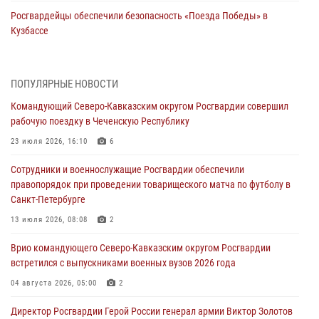
Росгвардейцы обеспечили безопасность «Поезда Победы» в
Кузбассе
08 августа 2026, 07:00
Военнослужащие Софринской бригады Росгвардии встретились с
ПОПУЛЯРНЫЕ НОВОСТИ
участником патриотического проекта «Дорогой Ломоносова —
Командующий Северо-Кавказским округом Росгвардии совершил
дорогой к Победе в СВО» (видео)
рабочую поездку в Чеченскую Республику
08 августа 2026, 07:00
2
1
23 июля 2026, 16:10
6
ОМОН «Ойрат» Управления Росгвардии по Республике Калмыкия
Сотрудники и военнослужащие Росгвардии обеспечили
исполнилось 20 лет
правопорядок при проведении товарищеского матча по футболу в
08 августа 2026, 07:00
Санкт-Петербурге
В Кабардино-Балкарии сотрудники Росгвардии провели турнир по
13 июля 2026, 08:08
2
настольному теннису ко Дню физкультурника
Врио командующего Северо-Кавказским округом Росгвардии
08 августа 2026, 07:00
встретился с выпускниками военных вузов 2026 года
В Москве росгвардейцы оказали помощь медикам и девушке с
04 августа 2026, 05:00
2
ограниченными возможностями здоровья (видео)
Директор Росгвардии Герой России генерал армии Виктор Золотов