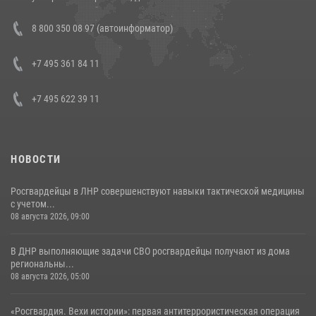
Состоялась рабочая встреча директора Росгвардии Героя России
8 800 350 08 97 (автоинформатор)
генерала армии Виктора Золотова с заместителем полномочного
представителя Президента Российской Федерации в Северо-
Кавказском федеральном округе Виталием Кузнецовым
+7 495 361 84 11
30 июля 2026, 15:35
4
+7 495 622 39 11
НОВОСТИ
Росгвардейцы в ЛНР совершенствуют навыки тактической медицины
с учетом...
08 августа 2026, 09:00
В ДНР выполняющие задачи СВО росгвардейцы получают из дома
региональны...
08 августа 2026, 05:00
«Росгвардия. Вехи истории»: первая антитеррористическая операция