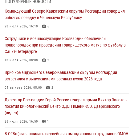
ПОПУЛЯРНЫЕ НОВОСТИ
В Кабардино-Балкарии сотрудники Росгвардии провели турнир по
Командующий Северо-Кавказским округом Росгвардии совершил
настольному теннису ко Дню физкультурника
рабочую поездку в Чеченскую Республику
08 августа 2026, 07:00
23 июля 2026, 16:10
6
В Москве росгвардейцы оказали помощь медикам и девушке с
Сотрудники и военнослужащие Росгвардии обеспечили
ограниченными возможностями здоровья (видео)
правопорядок при проведении товарищеского матча по футболу в
08 августа 2026, 06:32
1
Санкт-Петербурге
Спецназ Росгвардии в Марий Эл почтил память товарища на
13 июля 2026, 08:08
2
тактическом турнире (видео)
Врио командующего Северо-Кавказским округом Росгвардии
08 августа 2026, 06:15
9
1
встретился с выпускниками военных вузов 2026 года
День физкультурника в Уральском округе Росгвардии отметили
04 августа 2026, 05:00
2
турнирами, мастер-классами и легкоатлетическими забегами
Директор Росгвардии Герой России генерал армии Виктор Золотов
08 августа 2026, 06:03
9
посетил кинологический центр ОДОН имени Ф.Э. Дзержинского
(видео)
28 июля 2026, 16:50
1
В ОГВ(с) завершилась служебная командировка сотрудников ОМОН