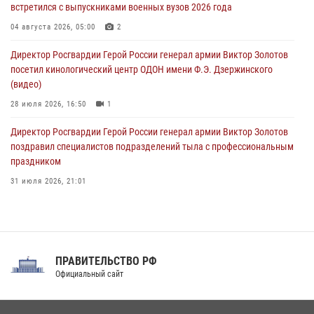
08 августа 2026, 07:00
встретился с выпускниками военных вузов 2026 года
В Москве росгвардейцы оказали помощь медикам и девушке с
04 августа 2026, 05:00
2
ограниченными возможностями здоровья (видео)
Директор Росгвардии Герой России генерал армии Виктор Золотов
08 августа 2026, 06:32
1
посетил кинологический центр ОДОН имени Ф.Э. Дзержинского
(видео)
28 июля 2026, 16:50
1
Директор Росгвардии Герой России генерал армии Виктор Золотов
поздравил специалистов подразделений тыла с профессиональным
праздником
31 июля 2026, 21:01
В ОГВ(с) завершилась служебная командировка сотрудников ОМОН
Росгвардии
20 июля 2026, 09:25
3
ПРАВИТЕЛЬСТВО РФ
Праздник «Один день с Росгвардией» к 105-летию Центрального
Официальный сайт
округа прошел на Поклонной горе
18 июля 2026, 13:43
15
1