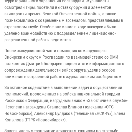
территориального управления Росгвардии. Журналисты
осмотрели тиры, посетили выставку оружия и элементов
экипировки времен Великой Отечественной войны, а также
познакомились с современным арсеналом, представляемым в
стрелковом клубе. Особое внимание в ходе экскурсии было
уделено взаимодействию с подразделением лицензионно-
разрешительной работы ведомства.
После экскурсионной части помощник командующего
Сибирским округом Росгвардии по взаимодействию со СМИ
полковник Дмитрий Болдырев подвел итоги информационного
сопровождения деятельности войск округа, уделив особое
внимание выстроенной работе с журналистским сообществом.
За активное содействие в выполнении задач и осуществлении
полномочий, возложенных на войска национальной гвардии
Российской Федерации, нагрудным знаком «За отличие в службе»
II степени награждены Станислав Блинов (телеканал «ОТС
Новосибирск»), Александр Булдаков (телеканал «НСК 49»), Елена
Копылова (ГТРК «Новосибирск»).
Завершилось мероприятие дружеским турниром по стрельбе