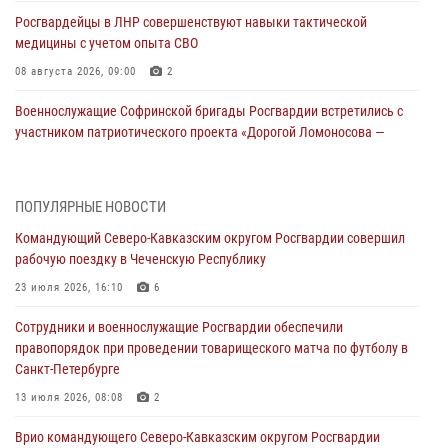
Росгвардейцы в ЛНР совершенствуют навыки тактической
медицины с учетом опыта СВО
08 августа 2026, 09:00
2
Военнослужащие Софринской бригады Росгвардии встретились с
участником патриотического проекта «Дорогой Ломоносова —
дорогой к Победе в СВО» (видео)
08 августа 2026, 07:00
2
1
ПОПУЛЯРНЫЕ НОВОСТИ
Росгвардейцы обеспечили безопасность «Поезда Победы» в
Командующий Северо-Кавказским округом Росгвардии совершил
Кузбассе
рабочую поездку в Чеченскую Республику
08 августа 2026, 07:00
23 июля 2026, 16:10
6
ОМОН «Ойрат» Управления Росгвардии по Республике Калмыкия
Сотрудники и военнослужащие Росгвардии обеспечили
исполнилось 20 лет
правопорядок при проведении товарищеского матча по футболу в
08 августа 2026, 07:00
Санкт-Петербурге
В Кабардино-Балкарии сотрудники Росгвардии провели турнир по
13 июля 2026, 08:08
2
настольному теннису ко Дню физкультурника
Врио командующего Северо-Кавказским округом Росгвардии