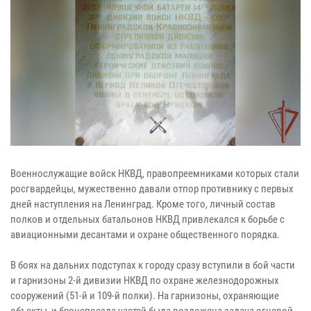
Военнослужащие войск НКВД, правопреемниками которых стали
росгвардейцы, мужественно давали отпор противнику с первых
дней наступления на Ленинград. Кроме того, личный состав
полков и отдельных батальонов НКВД привлекался к борьбе с
авиационными десантами и охране общественного порядка.
В боях на дальних подступах к городу сразу вступили в бой части
и гарнизоны 2-й дивизии НКВД по охране железнодорожных
сооружений (51-й и 109-й полки). На гарнизоны, охраняющие
объекты, и бронепоезда частей была возложена задача огневой