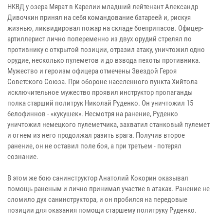
НКВД у озера Мярат в Карелии младший лейтенант Александр
Дивочкин принял на себя командование батареей и, рискуя
жизнью, ликвидировал пожар на складе боеприпасов. Офицер-
артиллерист лично попеременно из двух орудий стрелял по
противнику с открытой позиции, отразил атаку, уничтожил одно
орудие, несколько пулеметов и до взвода пехоты противника.
Мужество и героизм офицера отмечены Звездой Героя
Советского Союза. При обороне населенного пункта Хийтола
исключительное мужество проявил инструктор пропаганды
полка старший политрук Николай Руденко. Он уничтожил 15
белофиннов - «кукушек». Несмотря на ранение, Руденко
уничтожил немецкого пулеметчика, захватил станковый пулемет
и огнем из него продолжал разить врага. Получив второе
ранение, он не оставил поле боя, а при третьем - потерял
сознание.
В этом же бою санинструктор Анатолий Кокорин оказывал
помощь раненым и лично принимал участие в атаках. Ранение не
сломило дух санинструктора, и он пробился на передовые
позиции для оказания помощи старшему политруку Руденко.