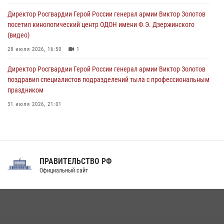
мероприятие «Оружие» в Тамбовской области
Директор Росгвардии Герой России генерал армии Виктор Золотов
10 августа 2026, 12:00
1
посетил кинологический центр ОДОН имени Ф.Э. Дзержинского
(видео)
28 июля 2026, 16:50
1
Директор Росгвардии Герой России генерал армии Виктор Золотов
поздравил специалистов подразделений тыла с профессиональным
праздником
31 июля 2026, 21:01
В ОГВ(с) завершилась служебная командировка сотрудников ОМОН
Росгвардии
20 июля 2026, 09:25
3
ПРАВИТЕЛЬСТВО РФ
Праздник «Один день с Росгвардией» к 105-летию Центрального
Официальный сайт
округа прошел на Поклонной горе
18 июля 2026, 13:43
15
1
В Нижнем Новгороде состоялось Всероссийское совещание-
семинар по вопросам развития вневедомственной охраны