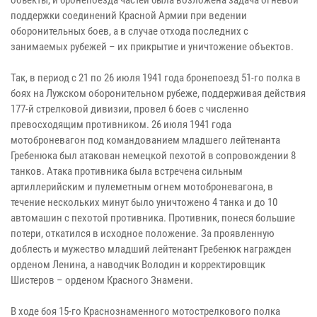
поддержки соединений Красной Армии при ведении
оборонительных боев, а в случае отхода последних с
занимаемых рубежей – их прикрытие и уничтожение объектов.
Так, в период с 21 по 26 июля 1941 года бронепоезд 51-го полка в
боях на Лужском оборонительном рубеже, поддерживая действия
177-й стрелковой дивизии, провел 6 боев с численно
превосходящим противником. 26 июля 1941 года
мотоброневагон под командованием младшего лейтенанта
Гребенюка был атакован немецкой пехотой в сопровождении 8
танков. Атака противника была встречена сильным
артиллерийским и пулеметным огнем мотоброневагона, в
течение нескольких минут было уничтожено 4 танка и до 10
автомашин с пехотой противника. Противник, понеся большие
потери, откатился в исходное положение. За проявленную
доблесть и мужество младший лейтенант Гребенюк награжден
орденом Ленина, а наводчик Володин и корректировщик
Шистеров – орденом Красного Знамени.
В ходе боя 15-го Краснознаменного мотострелкового полка