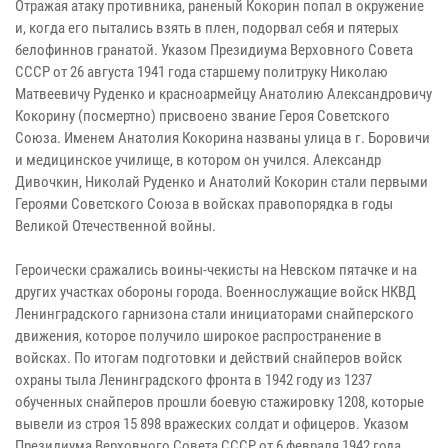
Отражая атаку противника, раненый Кокорин попал в окружение
и, когда его пытались взять в плен, подорвал себя и пятерых
белофиннов гранатой. Указом Президиума Верховного Совета
СССР от 26 августа 1941 года старшему политруку Николаю
Матвеевичу Руденко и красноармейцу Анатолию Александровичу
Кокорину (посмертно) присвоено звание Героя Советского
Союза. Именем Анатолия Кокорина названы улица в г. Боровичи
и медицинское училище, в котором он учился. Александр
Дивочкин, Николай Руденко и Анатолий Кокорин стали первыми
Героями Советского Союза в войсках правопорядка в годы
Великой Отечественной войны.
Героически сражались воины-чекисты на Невском пятачке и на
других участках обороны города. Военнослужащие войск НКВД
Ленинградского гарнизона стали инициаторами снайперского
движения, которое получило широкое распространение в
войсках. По итогам подготовки и действий снайперов войск
охраны тыла Ленинградского фронта в 1942 году из 1237
обученных снайперов прошли боевую стажировку 1208, которые
вывели из строя 15 898 вражеских солдат и офицеров. Указом
Президиума Верховного Совета СССР от 6 февраля 1942 года