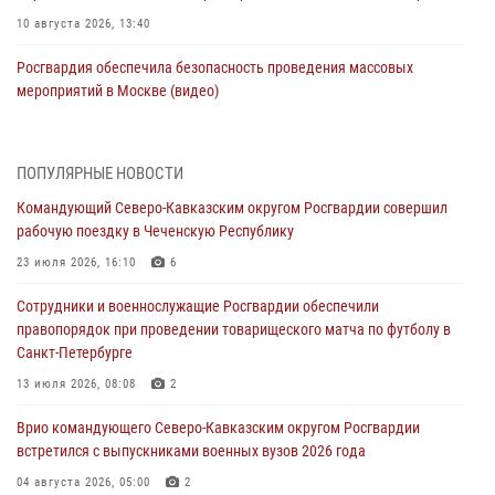
10 августа 2026, 13:40
Росгвардия обеспечила безопасность проведения массовых
мероприятий в Москве (видео)
10 августа 2026, 13:12
3
1
В Кировской области состоялось открытие мемориальной доски в
ПОПУЛЯРНЫЕ НОВОСТИ
честь геройски погибшего в зоне СВО росгвардейца (видео)
Командующий Северо-Кавказским округом Росгвардии совершил
10 августа 2026, 13:00
8
1
рабочую поездку в Чеченскую Республику
В Югре росгвардейцы приняли участие в памятном мероприятии,
23 июля 2026, 16:10
6
посвященном 82-летию окончания Ленинградской битвы
Сотрудники и военнослужащие Росгвардии обеспечили
10 августа 2026, 13:00
1
правопорядок при проведении товарищеского матча по футболу в
Санкт-Петербурге
В Ленобласти сотрудники Росгвардии и полиции задержали
разыскиваемого опасного рецидивиста, подозреваемого в
13 июля 2026, 08:08
2
совершении особо тяжкого преступления (видео)
Врио командующего Северо-Кавказским округом Росгвардии
10 августа 2026, 12:38
1
встретился с выпускниками военных вузов 2026 года
Сотрудники Росгвардии провели оперативно-профилактическое
04 августа 2026, 05:00
2