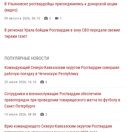
В Ульяновске росгвардейцы присоединились к донорской акции
(видео)
09 августа 2026, 06:15
2
1
В регионах Урала бойцам Росгвардии в зону СВО передали свежие
тиражи газет
09 августа 2026, 05:00
Росгвардейцы провели занятие по стрелковой подготовке для
ПОПУЛЯРНЫЕ НОВОСТИ
воспитанников Центра детского, юношеского туризма и
Командующий Северо-Кавказским округом Росгвардии совершил
краеведения Луганской Народной Республики
рабочую поездку в Чеченскую Республику
09 августа 2026, 05:00
23 июля 2026, 16:10
6
Всероссийская ведомственная акции «Каникулы с Росгвардией
Сотрудники и военнослужащие Росгвардии обеспечили
проходит в Сибири
правопорядок при проведении товарищеского матча по футболу в
09 августа 2026, 04:00
5
Санкт-Петербурге
Росгвардейцы провели патриотическое занятие для детей на
13 июля 2026, 08:08
2
Поклонной горе в Москве (видео)
Врио командующего Северо-Кавказским округом Росгвардии
08 августа 2026, 14:10
3
1