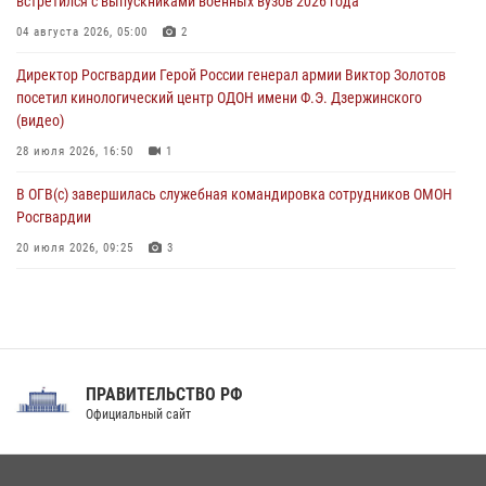
встретился с выпускниками военных вузов 2026 года
В ЛНР росгвардейцы провели тренировку по единоборствам для
04 августа 2026, 05:00
2
юных воспитанников спортивной школы
Директор Росгвардии Герой России генерал армии Виктор Золотов
08 августа 2026, 13:00
1
посетил кинологический центр ОДОН имени Ф.Э. Дзержинского
(видео)
28 июля 2026, 16:50
1
В ОГВ(с) завершилась служебная командировка сотрудников ОМОН
Росгвардии
20 июля 2026, 09:25
3
Директор Росгвардии Герой России генерал армии Виктор Золотов
поздравил специалистов подразделений тыла с профессиональным
праздником
31 июля 2026, 21:01
ПРАВИТЕЛЬСТВО РФ
Праздник «Один день с Росгвардией» к 105-летию Центрального
Официальный сайт
округа прошел на Поклонной горе
18 июля 2026, 13:43
15
1