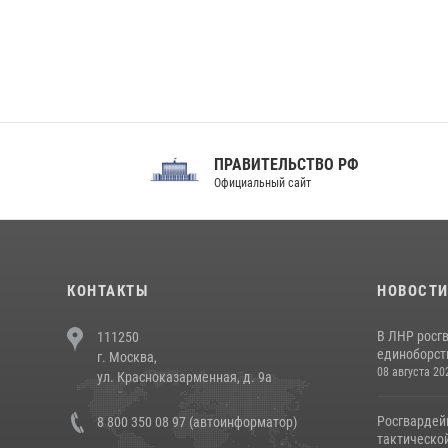
ПРАВИТЕЛЬСТВО РФ
Сов
Официальный сайт
Феде
КОНТАКТЫ
НОВОСТ
В ЛНР росг
111250
единоборст
г. Москва,
08 августа 20
ул. Красноказарменная, д. 9а
Росгвардей
8 800 350 08 97 (автоинформатор)
тактической