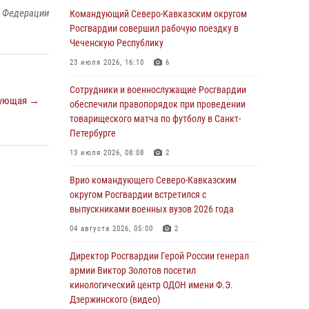
й Федерации
Росгвардейцы обеспечили безопасность
Командующий Северо-Кавказским округом
«Поезда Победы» в Кузбассе
Росгвардии совершил рабочую поездку в
Чеченскую Республику
08 августа 2026, 07:00
23 июля 2026, 16:10
6
Военнослужащие Софринской бригады
Росгвардии встретились с участником
Сотрудники и военнослужащие Росгвардии
ующая →
патриотического проекта «Дорогой
обеспечили правопорядок при проведении
Ломоносова — дорогой к Победе в СВО»
товарищеского матча по футболу в Санкт-
(видео)
Петербурге
08 августа 2026, 07:00
2
1
13 июля 2026, 08:08
2
ОМОН «Ойрат» Управления Росгвардии по
Врио командующего Северо-Кавказским
Республике Калмыкия исполнилось 20 лет
округом Росгвардии встретился с
выпускниками военных вузов 2026 года
08 августа 2026, 07:00
04 августа 2026, 05:00
2
В Кабардино-Балкарии сотрудники
Росгвардии провели турнир по настольному
Директор Росгвардии Герой России генерал
теннису ко Дню физкультурника
армии Виктор Золотов посетил
кинологический центр ОДОН имени Ф.Э.
08 августа 2026, 07:00
Дзержинского (видео)