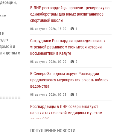
едерации,
В ЛНР росгвардейцы провели тренировку по
единоборствам для юных воспитанников
икам
спортивной школы
08 августа 2026, 13:00
1
и и
удет
Сотрудники Росгвардии присоединились к
 домой и
утренней разминке у стен музея истории
али детям о
космонавтики в Калуге
08 августа 2026, 09:29
2
В Северо-Западном округе Росгвардии
продолжаются мероприятия в честь юбилея
ведомства
08 августа 2026, 09:03
1
Росгвардейцы в ЛНР совершенствуют
навыки тактической медицины с учетом
опыта СВО
08 августа 2026, 09:00
2
ПОПУЛЯРНЫЕ НОВОСТИ