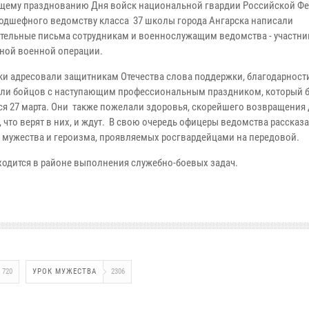
щему празднованию Дня войск национальной гвардии Российской Ф
одшефного ведомству класса 37 школы города Ангарска написали
тельные письма сотрудникам и военнослужащим ведомства - участн
ной военной операции.
и адресовали защитникам Отечества слова поддержки, благодарност
ли бойцов с наступающим профессиональным праздником, который б
ся 27 марта. Они также пожелали здоровья, скорейшего возвращения
 что верят в них, и ждут. В свою очередь офицеры ведомства рассказ
 мужества и героизма, проявляемых росгвардейцами на передовой.
ходится в районе выполнения служебно-боевых задач.
720
УРОК МУЖЕСТВА
2306