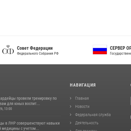
ет Федерации
СЕРВЕР ОРГАНОВ
рального Собрания РФ
Государственной власти РФ
И
НАВИГАЦИЯ
вардейцы провели тренировку по
Главная
вам для юных воспит...
Новости
26, 13:00
Федеральная служба
Деятельность
цы в ЛНР совершенствуют навыки
 медицины с учетом...