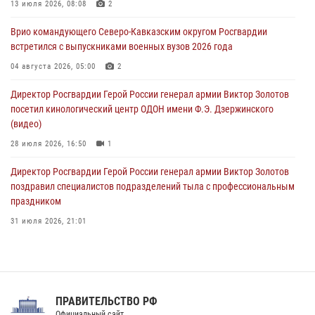
Росгвардейцы обеспечили безопасность «Поезда Победы» в
13 июля 2026, 08:08
2
Кузбассе
Врио командующего Северо-Кавказским округом Росгвардии
08 августа 2026, 07:00
встретился с выпускниками военных вузов 2026 года
В Москве росгвардейцы оказали помощь медикам и девушке с
04 августа 2026, 05:00
2
ограниченными возможностями здоровья (видео)
Директор Росгвардии Герой России генерал армии Виктор Золотов
08 августа 2026, 06:32
1
посетил кинологический центр ОДОН имени Ф.Э. Дзержинского
(видео)
28 июля 2026, 16:50
1
Директор Росгвардии Герой России генерал армии Виктор Золотов
поздравил специалистов подразделений тыла с профессиональным
праздником
31 июля 2026, 21:01
В ОГВ(с) завершилась служебная командировка сотрудников ОМОН
Росгвардии
20 июля 2026, 09:25
3
ПРАВИТЕЛЬСТВО РФ
Праздник «Один день с Росгвардией» к 105-летию Центрального
Официальный сайт