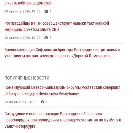
в честь юбилея ведомства
08 августа 2026, 09:03
1
Росгвардейцы в ЛНР совершенствуют навыки тактической
медицины с учетом опыта СВО
08 августа 2026, 09:00
2
Военнослужащие Софринской бригады Росгвардии встретились с
участником патриотического проекта «Дорогой Ломоносова —
дорогой к Победе в СВО» (видео)
08 августа 2026, 07:00
2
1
ПОПУЛЯРНЫЕ НОВОСТИ
В Кабардино-Балкарии сотрудники Росгвардии провели турнир по
Командующий Северо-Кавказским округом Росгвардии совершил
настольному теннису ко Дню физкультурника
рабочую поездку в Чеченскую Республику
08 августа 2026, 07:00
23 июля 2026, 16:10
6
ОМОН «Ойрат» Управления Росгвардии по Республике Калмыкия
Сотрудники и военнослужащие Росгвардии обеспечили
исполнилось 20 лет
правопорядок при проведении товарищеского матча по футболу в
08 августа 2026, 07:00
Санкт-Петербурге