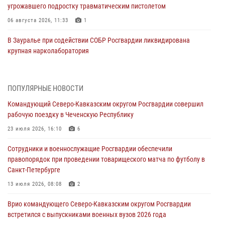
угрожавшего подростку травматическим пистолетом
06 августа 2026, 11:33
1
В Зауралье при содействии СОБР Росгвардии ликвидирована
крупная нарколаборатория
06 августа 2026, 11:27
В Москве росгвардейцы задержали троих мужчин, устроивших
ПОПУЛЯРНЫЕ НОВОСТИ
пьяный дебош в баре (видео)
Командующий Северо-Кавказским округом Росгвардии совершил
06 августа 2026, 11:20
1
рабочую поездку в Чеченскую Республику
Взрывотехники Росгвардии на Ставрополье обезвредили снаряд
23 июля 2026, 16:10
6
времен Великой Отечественной войны
Сотрудники и военнослужащие Росгвардии обеспечили
06 августа 2026, 11:15
правопорядок при проведении товарищеского матча по футболу в
Санкт-Петербурге
Подвиги героев‑росгвардейцев увековечили в новой музейной
экспозиции белгородского музея‑диорамы «Курская битва.
13 июля 2026, 08:08
2
Белгородское направление»
Врио командующего Северо-Кавказским округом Росгвардии
06 августа 2026, 10:30
3
встретился с выпускниками военных вузов 2026 года