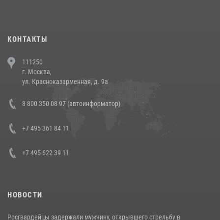
повели рейды по соблюдению миграционного законодательства
(видео)
30 июля 2026, 08:00
1
КОНТАКТЫ
В Челябинске росгвардейцы задержали злоумышленников,
111250
напавших на бригаду скорой помощи (видео)
г. Москва,
14 июля 2026, 12:20
1
ул. Красноказарменная, д. 9а
В Росгвардии прошла военно-научная конференция по обобщению
8 800 350 08 97 (автоинформатор)
боевого опыта
08 июля 2026, 07:01
+7 495 361 84 11
+7 495 622 39 11
НОВОСТИ
Росгвардейцы задержали мужчину, открывшего стрельбу в