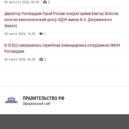
Охрану общественного порядка и безопасность на футбольном
04 августа 2026, 05:00
2
матче в Москве обеспечила Росгвардия (видео)
Директор Росгвардии Герой России генерал армии Виктор Золотов
06 августа 2026, 10:13
1
посетил кинологический центр ОДОН имени Ф.Э. Дзержинского
(видео)
28 июля 2026, 16:50
1
В ОГВ(с) завершилась служебная командировка сотрудников ОМОН
Росгвардии
20 июля 2026, 09:25
3
Директор Росгвардии Герой России генерал армии Виктор Золотов
поздравил специалистов подразделений тыла с профессиональным
праздником
31 июля 2026, 21:01
ПРАВИТЕЛЬСТВО РФ
Праздник «Один день с Росгвардией» к 105-летию Центрального
Официальный сайт
округа прошел на Поклонной горе
18 июля 2026, 13:43
15
1
При силовой поддержке СОБР Росгвардии в Иркутской области