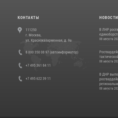
КОНТАКТЫ
НОВОСТ
В ЛНР росг
111250
единоборст
г. Москва,
08 августа 20
ул. Красноказарменная, д. 9а
Росгвардей
8 800 350 08 97 (автоинформатор)
тактической
08 августа 20
+7 495 361 84 11
В ДНР выпо
+7 495 622 39 11
росгвардей
региональны
08 августа 20