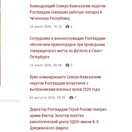
Военнослужащие Софринской бригады
Командующий Северо-Кавказским округом
Росгвардии встретились с участником
Росгвардии совершил рабочую поездку в
патриотического проекта «Дорогой
Чеченскую Республику
Ломоносова — дорогой к Победе в СВО»
23 июля 2026, 16:10
6
(видео)
Сотрудники и военнослужащие Росгвардии
08 августа 2026, 07:00
2
1
обеспечили правопорядок при проведении
Росгвардейцы обеспечили безопасность
товарищеского матча по футболу в Санкт-
«Поезда Победы» в Кузбассе
Петербурге
08 августа 2026, 07:00
13 июля 2026, 08:08
2
ОМОН «Ойрат» Управления Росгвардии по
Врио командующего Северо-Кавказским
Республике Калмыкия исполнилось 20 лет
округом Росгвардии встретился с
выпускниками военных вузов 2026 года
08 августа 2026, 07:00
04 августа 2026, 05:00
2
В Кабардино-Балкарии сотрудники
Росгвардии провели турнир по настольному
Директор Росгвардии Герой России генерал
теннису ко Дню физкультурника
армии Виктор Золотов посетил
кинологический центр ОДОН имени Ф.Э.
08 августа 2026, 07:00
Дзержинского (видео)