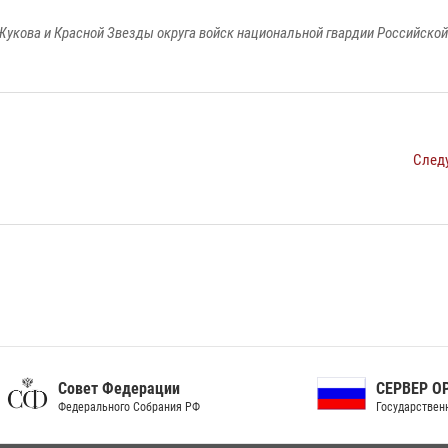
Жукова и Красной Звезды округа войск национальной гвардии Российско
След
ет Федерации
СЕРВЕР ОРГАНОВ
рального Собрания РФ
Государственной власти РФ