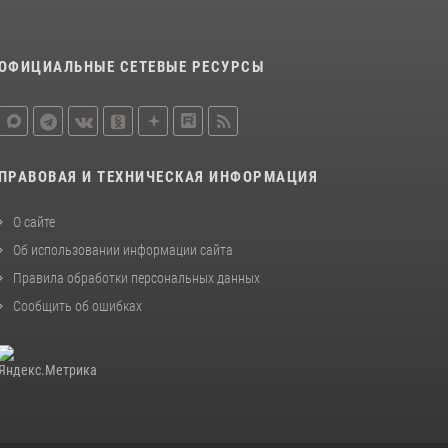
законодательства (видео)
30 июля 2026, 08:00
1
ОФИЦИАЛЬНЫЕ СЕТЕВЫЕ РЕСУРСЫ
В Челябинске росгвардейцы задержали
злоумышленников, напавших на бригаду
скорой помощи (видео)
14 июля 2026, 12:20
1
ПРАВОВАЯ И ТЕХНИЧЕСКАЯ ИНФОРМАЦИЯ
Состоялась рабочая встреча директора
Росгвардии Героя России генерала армии
О сайте
Виктора Золотова с заместителем
Об использовании информации сайта
полномочного представителя Президента
Правила обработки персональных данных
Российской Федерации в Северо-Кавказском
федеральном округе Виталием Кузнецовым
Сообщить об ошибках
30 июля 2026, 15:35
4