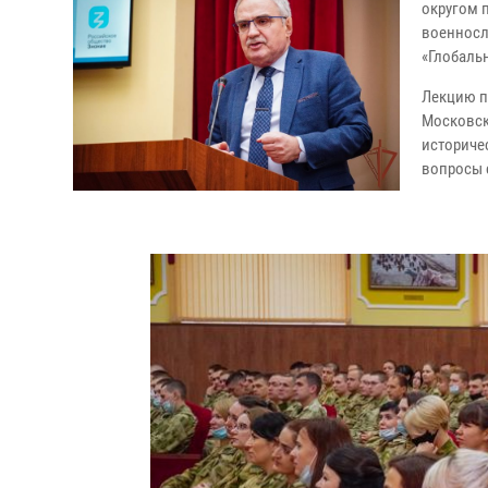
округом 
военносл
«Глобаль
Лекцию п
Московск
историчес
вопросы 