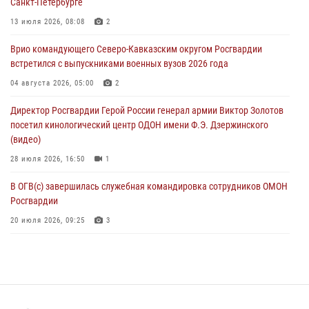
Санкт-Петербурге
Подвиги героев‑росгвардейцев увековечили в новой музейной
экспозиции белгородского музея‑диорамы «Курская битва.
13 июля 2026, 08:08
2
Белгородское направление»
Врио командующего Северо-Кавказским округом Росгвардии
06 августа 2026, 10:30
3
встретился с выпускниками военных вузов 2026 года
Охрану общественного порядка и безопасность на футбольном
04 августа 2026, 05:00
2
матче в Москве обеспечила Росгвардия (видео)
Директор Росгвардии Герой России генерал армии Виктор Золотов
06 августа 2026, 10:13
1
посетил кинологический центр ОДОН имени Ф.Э. Дзержинского
(видео)
28 июля 2026, 16:50
1
В ОГВ(с) завершилась служебная командировка сотрудников ОМОН
Росгвардии
20 июля 2026, 09:25
3
Директор Росгвардии Герой России генерал армии Виктор Золотов
поздравил специалистов подразделений тыла с профессиональным
праздником
31 июля 2026, 21:01