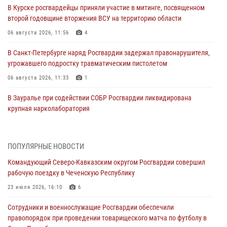
В Курске росгвардейцы приняли участие в митинге, посвященном
второй годовщине вторжения ВСУ на территорию области
06 августа 2026, 11:56
4
В Санкт-Петербурге наряд Росгвардии задержал правонарушителя,
угрожавшего подростку травматическим пистолетом
06 августа 2026, 11:33
1
В Зауралье при содействии СОБР Росгвардии ликвидирована
крупная нарколаборатория
06 августа 2026, 11:27
В Москве росгвардейцы задержали троих мужчин, устроивших
ПОПУЛЯРНЫЕ НОВОСТИ
пьяный дебош в баре (видео)
Командующий Северо-Кавказским округом Росгвардии совершил
06 августа 2026, 11:20
1
рабочую поездку в Чеченскую Республику
Взрывотехники Росгвардии на Ставрополье обезвредили снаряд
23 июля 2026, 16:10
6
времен Великой Отечественной войны
Сотрудники и военнослужащие Росгвардии обеспечили
06 августа 2026, 11:15
правопорядок при проведении товарищеского матча по футболу в