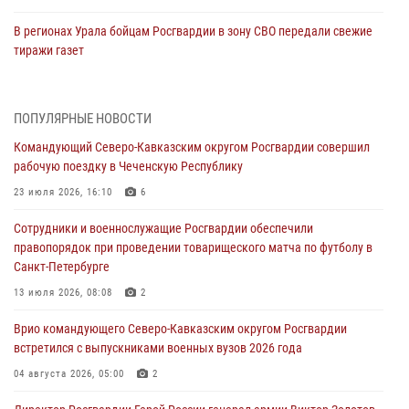
В регионах Урала бойцам Росгвардии в зону СВО передали свежие
тиражи газет
09 августа 2026, 05:00
Росгвардейцы провели занятие по стрелковой подготовке для
ПОПУЛЯРНЫЕ НОВОСТИ
воспитанников Центра детского, юношеского туризма и
Командующий Северо-Кавказским округом Росгвардии совершил
краеведения Луганской Народной Республики
рабочую поездку в Чеченскую Республику
09 августа 2026, 05:00
23 июля 2026, 16:10
6
Всероссийская ведомственная акции «Каникулы с Росгвардией
Сотрудники и военнослужащие Росгвардии обеспечили
проходит в Сибири
правопорядок при проведении товарищеского матча по футболу в
09 августа 2026, 04:00
5
Санкт-Петербурге
Росгвардейцы провели патриотическое занятие для детей на
13 июля 2026, 08:08
2
Поклонной горе в Москве (видео)
Врио командующего Северо-Кавказским округом Росгвардии
08 августа 2026, 14:10
3
1
встретился с выпускниками военных вузов 2026 года
В ЛНР росгвардейцы провели тренировку по единоборствам для
04 августа 2026, 05:00
2
юных воспитанников спортивной школы